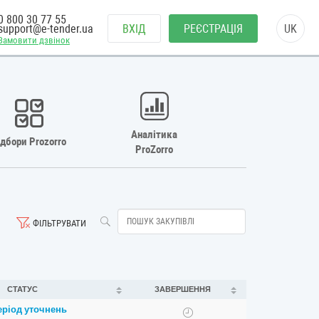
0 800 30 77 55
support@e-tender.ua
ВХІД
РЕЄСТРАЦІЯ
UK
Замовити дзвінок
Аналітика
ідбори Prozorro
ProZorro
ФІЛЬТРУВАТИ
СТАТУС
ЗАВЕРШЕННЯ
еріод уточнень