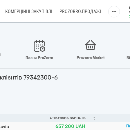
КОМЕРЦІЙНІ ЗАКУПІВЛІ
PROZORRO.ПРОДАЖІ
і
Плани ProZorro
Prozorro Market
В
 клієнтів 79342300-6
ОЧІКУВАНА ВАРТІСТЬ
657 200
UAH
П
вачів