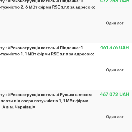
472 768
UAH
ту : «Реконструкція котельні Південна-3
ужністю 2, 6 МВт фірми RSE s.r.o за адресою:
Один лот
461 376
UAH
ту : «Реконструкція котельні Південна-1
ужністю 1, 1 МВт фірми RSE s.r.o за адресою:
Один лот
467 072
UAH
ту : «Реконструкція котельні Руська шляхом
плоти від озера потужністю 1, 1 МВт фірми
-А в м. Чернівці»
Один лот