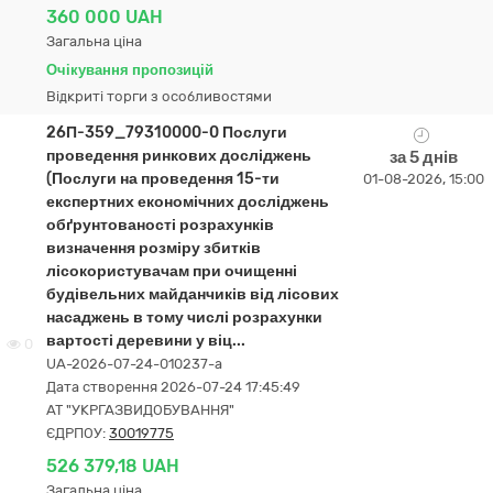
360 000 UAH
Загальна ціна
Очікування пропозицій
Відкриті торги з особливостями
26П-359_79310000-0 Послуги
проведення ринкових досліджень
за 5 днів
(Послуги на проведення 15-ти
01-08-2026, 15:00
експертних економічних досліджень
обґрунтованості розрахунків
визначення розміру збитків
лісокористувачам при очищенні
будівельних майданчиків від лісових
насаджень в тому числі розрахунки
вартості деревини у віц...
0
UA-2026-07-24-010237-a
Дата створення 2026-07-24 17:45:49
АТ "УКРГАЗВИДОБУВАННЯ"
ЄДРПОУ:
30019775
526 379,18 UAH
Загальна ціна