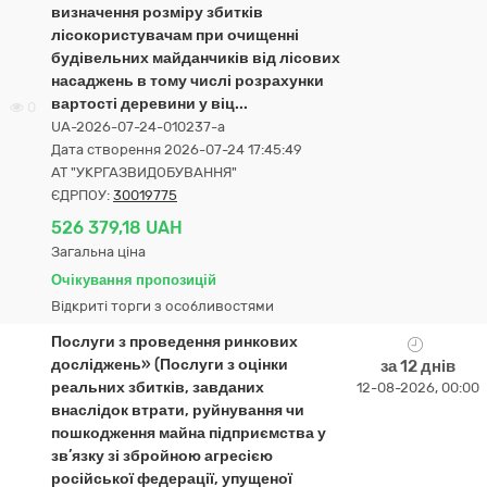
визначення розміру збитків
лісокористувачам при очищенні
будівельних майданчиків від лісових
насаджень в тому числі розрахунки
вартості деревини у віц...
0
UA-2026-07-24-010237-a
Дата створення 2026-07-24 17:45:49
АТ "УКРГАЗВИДОБУВАННЯ"
ЄДРПОУ:
30019775
526 379,18 UAH
Загальна ціна
Очікування пропозицій
Відкриті торги з особливостями
Послуги з проведення ринкових
досліджень» (Послуги з оцінки
за 12 днів
реальних збитків, завданих
12-08-2026, 00:00
внаслідок втрати, руйнування чи
пошкодження майна підприємства у
зв’язку зі збройною агресією
російської федерації, упущеної