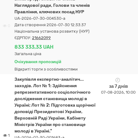
Наглядової ради, Голови та членів
Правління, ключових посад НУР
UA-2026-07-30-004530-a
Дата створення 2026-07-30 12:33:37
0
Національна установа розвитку (НУР)
ЄДРПОУ:
21662099
833 333,33 UAH
Загальна ціна
Очікування пропозицій
Відкриті торги з особливостями
Закупівля експертно-аналітич...
заходів. Лот № 1: Здійснення
за 7 днів
репрезентативного соціологічного
07-08-2026, 10:00
дослідження становища молоді в
Україні; Лот № 2: Підготовка щорічної
доповіді Президентові України,
Верховній Раді України, Кабінету
Міністрів України про становище
молоді в Україні."
1
UA-2026-07-30-001683-a