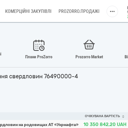
КОМЕРЦІЙНІ ЗАКУПІВЛІ
PROZORRO.ПРОДАЖІ
і
Плани ProZorro
Prozorro Market
В
єння свердловин 76490000-4
ОЧІКУВАНА ВАРТІСТЬ
10 350 842,20
UAH
вердловин на родовищах АТ «Укрнафта»