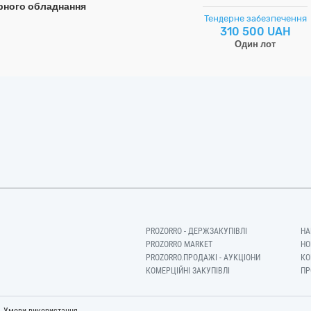
рного обладнання
Тендерне забезпечення
310 500 UAH
Один лот
PROZORRO - ДЕРЖЗАКУПІВЛІ
НА
PROZORRO MARKET
НО
PROZORRO.ПРОДАЖІ - АУКЦІОНИ
КО
КОМЕРЦІЙНІ ЗАКУПІВЛІ
ПР
-