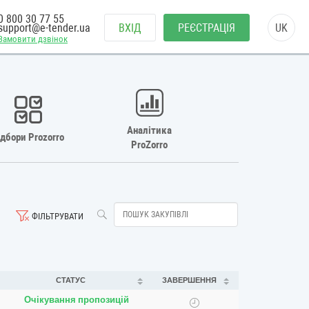
0 800 30 77 55
support@e-tender.ua
ВХІД
РЕЄСТРАЦІЯ
UK
Замовити дзвінок
Аналітика
ідбори Prozorro
ProZorro
ФІЛЬТРУВАТИ
СТАТУС
ЗАВЕРШЕННЯ
Очікування пропозицій