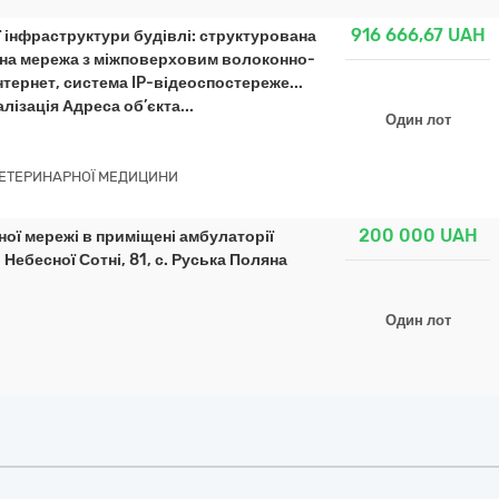
916 666,67
UAH
 інфраструктури будівлі: структурована
на мережа з міжповерховим волоконно-
тернет, система IP-відеоспостереже...
лізація Адреса об’єкта...
Один лот
ЕТЕРИНАРНОЇ МЕДИЦИНИ
200 000
UAH
ої мережі в приміщені амбулаторії
Небесної Сотні, 81, с. Руська Поляна
Один лот