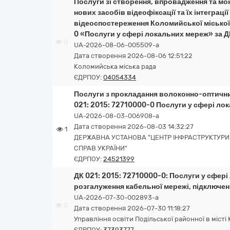
Послуги зі створення, впровадження та м
нових засобів відеофіксації та їх інтегра
відеоспостереження Коломийської міської 
0 «Послуги у сфері локальних мереж» за ДК
0
UA-2026-08-06-005509-a
Дата створення 2026-08-06 12:51:22
Коломийська міська рада
ЄДРПОУ:
04054334
Послуги з прокладання волоконно-оптичних
021: 2015: 72710000-0 Послуги у сфері ло
UA-2026-08-03-006908-a
Дата створення 2026-08-03 14:32:27
1
ДЕРЖАВНА УСТАНОВА "ЦЕНТР ІНФРАСТРУКТУРИ 
СПРАВ УКРАЇНИ"
ЄДРПОУ:
24521399
ДК 021: 2015: 72710000-0: Послуги у сфері
розгалуження кабельної мережі, підключен
UA-2026-07-30-002893-a
0
Дата створення 2026-07-30 11:18:27
Управління освіти Подільської районної в місті 
ЄДРПОУ:
37393777