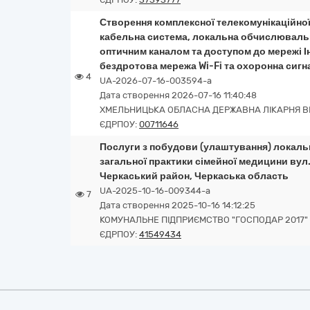
Створення комплексної телекомунікаційної
кабельна система, локальна обчислюваль
оптичним каналом та доступом до мережі Ін
бездротова мережа Wi-Fi та охоронна сигна
4
UA-2026-07-16-003594-a
Дата створення 2026-07-16 11:40:48
ХМЕЛЬНИЦЬКА ОБЛАСНА ДЕРЖАВНА ЛІКАРНЯ В
ЄДРПОУ:
00711646
Послуги з побудови (улаштування) локальн
загальної практики сімейної медицини вул. 
Черкаський район, Черкаська область
UA-2025-10-16-009344-a
7
Дата створення 2025-10-16 14:12:25
КОМУНАЛЬНЕ ПІДПРИЄМСТВО "ГОСПОДАР 2017"
ЄДРПОУ:
41549434