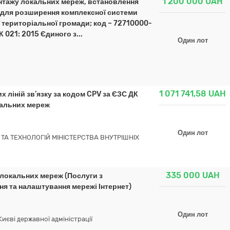
1 200 000
UAH
онтажу локальних мереж, встановлення
ції для розширення комплексної системи
територіальної громади; код – 72710000-
 021: 2015 Єдиного з...
Один лот
1 071 741,58
UAH
 ліній зв’язку за кодом CPV за ЄЗС ДК
кальних мереж
Один лот
ТА ТЕХНОЛОГІЙ МІНІСТЕРСТВА ВНУТРІШНІХ
335 000
UAH
 локальних мереж (Послуги з
ня та налаштування мережі Інтернет)
Один лот
Києві державної адміністрації