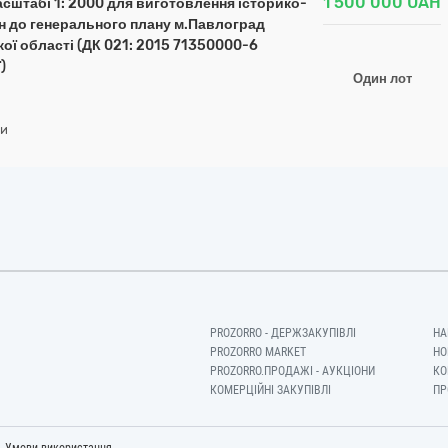
1 500 000
UAH
сштабі 1: 2000 для виготовлення історико-
мін до генерального плану м.Павлоград
ї області (ДК 021: 2015 71350000-6
)
Один лот
ди
PROZORRO - ДЕРЖЗАКУПІВЛІ
НА
PROZORRO MARKET
НО
PROZORRO.ПРОДАЖІ - АУКЦІОНИ
КО
КОМЕРЦІЙНІ ЗАКУПІВЛІ
ПР
-