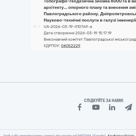
Топографо-геодезична зйомка 6000 га в ма
архітекту... опорного плану та внесення з
Павлоградського району, Дніпропетровсько
Науково-технічні послуги в галузі інженерії
0
UA-2026-03-19-010769-a
Дата створення 2026-03-19 15:17:19
Виконавчий комітет Павлоградської міської ра
ЄДРПОУ:
04052229
СЛІДКУЙТЕ ЗА НАМИ:
Цей сайт використовує захист від спаму reCAPTCHA (Google).