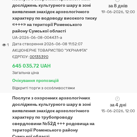
досліджень культурного шару в зоні
за 8 днів
виявлення знахідок археологічного
19-06-2026, 12:00
характеру по водоводу високого тиску
«+++» на території Роменського
району Сумської області
UA-2026-06-08-004431-a
Дата створення 2026-06-08 11:52:07
1
АКЦІОНЕРНЕ ТОВАРИСТВО "УКPНAФТА"
ЄДРПОУ:
00135390
645 035,72 UAH
Загальна ціна
Очікування пропозицій
Відкриті торги з особливостями
Послуги з охоронних археологічних
досліджень культурного шару в зоні
за 4 дні
виявлення знахідок археологічного
15-06-2026, 12:00
характеру по трубопроводу
свердловини №52Д +++ родовища на
території Роменського району
Сумської області