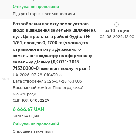
Очікування пропозицій
Відкриті торги з особливостями
Розроблення проєкту землеустрою
щодо відведення земельної ділянки на
за 10 годин
вул. Центральна, в районі будівлі №
05-08-2026, 12:00
1/51, площею 0, 1700 га (умовно) та
отримання витягу з Державного
земельного кадастру на сформовану
земельну ділянку (ДК 021: 2015
71330000-0 Інженерні послуги різні)
UA-2026-07-28-010430-a
0
Дата створення 2026-07-28 16:17:03
Виконавчий комітет Павлоградської
міської ради
ЄДРПОУ:
04052229
6 666,67 UAH
Загальна ціна
Очікування пропозицій
Спрощена закупівля