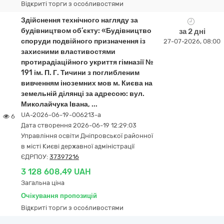
Відкриті торги з особливостями
Здійснення технічного нагляду за
будівництвом об’єкту: «Будівництво
за 2 дні
споруди подвійного призначення із
27-07-2026, 08:00
захисними властивостями
протирадіаційного укриття гімназії №
191 ім. П. Г. Тичини з поглибленим
вивченням іноземних мов м. Києва на
земельній ділянці за адресою: вул.
Миколайчука Івана, ...
UA-2026-06-19-006213-a
6
Дата створення 2026-06-19 12:29:03
Управління освіти Дніпровської районної
в місті Києві державної адміністрації
ЄДРПОУ:
37397216
3 128 608,49 UAH
Загальна ціна
Очікування пропозицій
Відкриті торги з особливостями