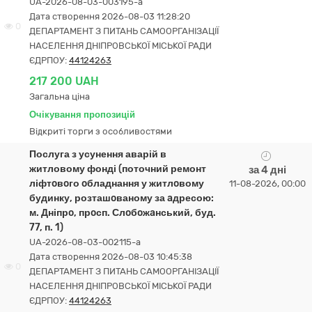
UA-2026-08-03-003195-a
Дата створення 2026-08-03 11:28:20
0
ДЕПАРТАМЕНТ З ПИТАНЬ САМООРГАНІЗАЦІЇ
НАСЕЛЕННЯ ДНІПРОВСЬКОЇ МІСЬКОЇ РАДИ
ЄДРПОУ:
44124263
217 200 UAH
Загальна ціна
Очікування пропозицій
Відкриті торги з особливостями
Послуга з усунення аварій в
житловому фонді (поточний ремонт
за 4 дні
ліфтoвoго oбладнання у житлoвому
11-08-2026, 00:00
будинку, розташoваному за aдресою:
м. Дніпрo, прoсп. Слoбoжaнський, буд.
77, п. 1)
UA-2026-08-03-002115-a
Дата створення 2026-08-03 10:45:38
0
ДЕПАРТАМЕНТ З ПИТАНЬ САМООРГАНІЗАЦІЇ
НАСЕЛЕННЯ ДНІПРОВСЬКОЇ МІСЬКОЇ РАДИ
ЄДРПОУ:
44124263