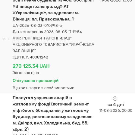
освітлення будівель № 400, 600, філії
11-08-2026, 15:00
«Вінницятрансприлад» АТ
«Укрзалізниця», за адресою: м.
Вінниця, пл. Привокзальна, 1
UA-2026-08-03-010993-a
Дата створення 2026-08-03 17:19:54
ФІЛІЯ "ВІННИЦЯТРАНСПРИЛАД"
0
АКЦІОНЕРНОГО ТОВАРИСТВА "УКРАЇНСЬКА
ЗАЛІЗНИЦЯ"
ЄДРПОУ:
40081242
270 125,34 UAH
Загальна ціна
Очікування пропозицій
Відкриті торги з особливостями
Послуга з усунення аварій в
житловому фонді (пoточний ремонт
за 4 дні
лiфтoвого oбладнання у житловому
11-08-2026, 00:00
будинку, розташованому за адресoю:
м. Днiпрo, вул. Хoлoдильнa, буд. 55,
кoрп. 2)