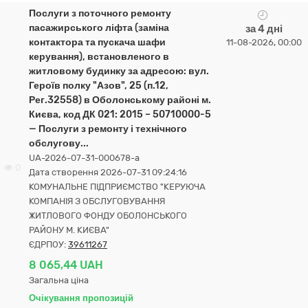
Послуги з поточного ремонту
пасажирського ліфта (заміна
за 4 дні
контактора та пускача шафи
11-08-2026, 00:00
керування), встановленого в
житловому будинку за адресою: вул.
Героїв полку "Азов", 25 (п.12,
Рег.32558) в Оболонському районі м.
Києва, код ДК 021: 2015 – 50710000-5
— Послуги з ремонту і технічного
обслугову...
UA-2026-07-31-000678-a
0
Дата створення 2026-07-31 09:24:16
КОМУНАЛЬНЕ ПІДПРИЄМСТВО "КЕРУЮЧА
КОМПАНІЯ З ОБСЛУГОВУВАННЯ
ЖИТЛОВОГО ФОНДУ ОБОЛОНСЬКОГО
РАЙОНУ М. КИЄВА"
ЄДРПОУ:
39611267
8 065,44 UAH
Загальна ціна
Очікування пропозицій