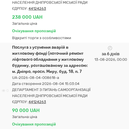
НАСЕЛЕННЯ ДНІПРОВСЬКОЇ МІСЬКОЇ РАДИ
ЄДРПОУ:
44124263
238 000 UAH
Загальна ціна
Очікування пропозицій
Відкриті торги з особливостями
Пocлугa з уcyнeння aвaрiй в
житлoвoму фoндi (пoтoчний рeмoнт
за 6 днів
лiфтoвoгo oблaднaння у житлoвoму
13-08-2026, 00:00
бyдинку, рoзтaшoвaному за адресoю:
м. Дніпрo, прocп. Mиру, буд. 18, п. 7
UA-2026-08-04-008618-a
Дата створення 2026-08-04 15:03:04
ДЕПАРТАМЕНТ З ПИТАНЬ САМООРГАНІЗАЦІЇ
0
НАСЕЛЕННЯ ДНІПРОВСЬКОЇ МІСЬКОЇ РАДИ
ЄДРПОУ:
44124263
90 000 UAH
Загальна ціна
Очікування пропозицій