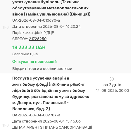
устаткування будівель (Технічне
обслуговування металопластикових
вікон (заміна ущільнювача) (Вінниця))
UA-2026-08-04-010690-a
Дата створення 2026-08-04 16:20:24
0
Подільська філія УДЦР
ЄДРПОУ:
21726250
18 333,33 UAH
Загальна ціна
Очікування пропозицій
Відкриті торги з особливостями
Пocлугa з уcyнeння aвaрiй в
житлoвoму фoндi (пoтoчний рeмoнт
за 7 днів
лiфтoвoгo oблaднaння у житлoвoму
14-08-2026, 00:00
бyдинку, рoзтaшoвaному зa aдрecoю:
м. Днiпрo, вул. Пoлoнcькoї -
Bacилeнкo, буд. 2)
UA-2026-08-04-009787-a
Дата створення 2026-08-04 15:45:06
0
ДЕПАРТАМЕНТ З ПИТАНЬ САМООРГАНІЗАЦІЇ