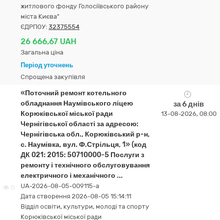
житлового фонду Голосіївського району
міста Києва"
ЄДРПОУ:
32375554
26 666,67 UAH
Загальна ціна
Період уточнень
Спрощена закупівля
«Поточний ремонт котельного
обладнання Наумівського ліцею
за 6 днів
Корюківської міської ради
13-08-2026, 08:00
Чернігівської області за адресою:
Чернігівська обл., Корюківський р-н,
с. Наумівка, вул. Ф.Стрільця, 1» (код
ДК 021: 2015: 50710000-5 Послуги з
ремонту і технічного обслуговування
електричного і механічного ...
UA-2026-08-05-009115-a
0
Дата створення 2026-08-05 15:14:11
Відділ освіти, культури, молоді та спорту
Корюківської міської ради