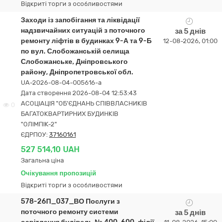
Відкриті торги з особливостями
Заходи із запобігання та ліквідації
надзвичайних ситуацій з поточного
за 5 днів
ремонту ліфтів в будинках 9-А та 9-Б
12-08-2026, 01:00
по вул. Слобожанській селища
Слобожанське, Дніпровського
району, Дніпропетровської обл.
UA-2026-08-04-005616-a
Дата створення 2026-08-04 12:53:43
АСОЦІАЦІЯ "ОБ'ЄДНАНЬ СПІВВЛАСНИКІВ
0
БАГАТОКВАРТИРНИХ БУДИНКІВ
"ОЛІМПІК-2"
ЄДРПОУ:
37160161
527 514,10 UAH
Загальна ціна
Очікування пропозицій
Відкриті торги з особливостями
578-26П_037_ВО Послуги з
поточного ремонту системи
за 5 днів