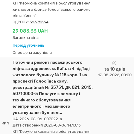
КП "Керуюча компанія з обслуговування
житлового фонду Голосіївського району
міста Києва"
ЄДРПОУ:
32375554
29 083,33 UAH
Загальна ціна
Період уточнень
Спрощена закупівля
Поточний ремонт пасажирського
ліфта за адресою, м. Київ, в 4 під’їзді
за 10 днів
житлового будинку №118 корп. 1 на
17-08-2026, 00:00
проспекті Голосіївському,
реєстраційний № 35751. ДК 021: 2015:
50710000-5 Послуги з ремонту і
технічного обслуговування
електричного і механічного
устаткування будівель.
UA-2026-08-06-007022-a
1
Дата створення 2026-08-06 14:10:13
КП "Керуюча компанія з обслуговування