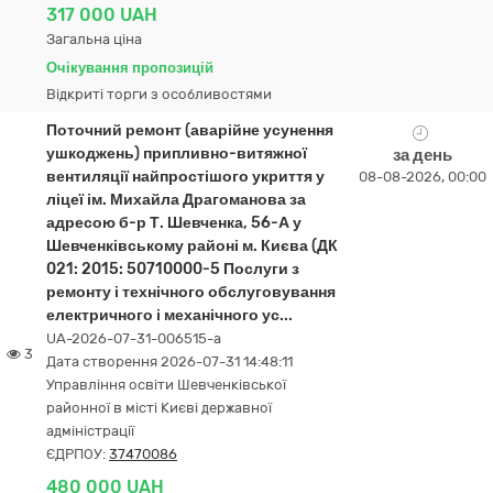
317 000 UAH
Загальна ціна
Очікування пропозицій
Відкриті торги з особливостями
Поточний ремонт (аварійне усунення
ушкоджень) припливно-витяжної
за день
вентиляції найпростішого укриття у
08-08-2026, 00:00
ліцеї ім. Михайла Драгоманова за
адресою б-р Т. Шевченка, 56-А у
Шевченківському районі м. Києва (ДК
021: 2015: 50710000-5 Послуги з
ремонту і технічного обслуговування
електричного і механічного ус...
UA-2026-07-31-006515-a
3
Дата створення 2026-07-31 14:48:11
Управління освіти Шевченківської
районної в місті Києві державної
адміністрації
ЄДРПОУ:
37470086
480 000 UAH