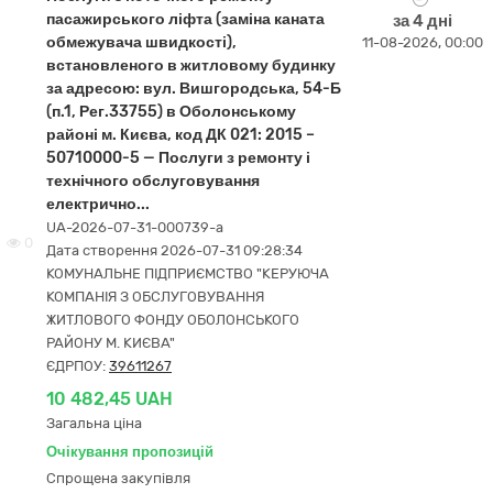
пасажирського ліфта (заміна каната
за 4 дні
обмежувача швидкості),
11-08-2026, 00:00
встановленого в житловому будинку
за адресою: вул. Вишгородська, 54-Б
(п.1, Рег.33755) в Оболонському
районі м. Києва, код ДК 021: 2015 –
50710000-5 — Послуги з ремонту і
технічного обслуговування
електрично...
UA-2026-07-31-000739-a
0
Дата створення 2026-07-31 09:28:34
КОМУНАЛЬНЕ ПІДПРИЄМСТВО "КЕРУЮЧА
КОМПАНІЯ З ОБСЛУГОВУВАННЯ
ЖИТЛОВОГО ФОНДУ ОБОЛОНСЬКОГО
РАЙОНУ М. КИЄВА"
ЄДРПОУ:
39611267
10 482,45 UAH
Загальна ціна
Очікування пропозицій
Спрощена закупівля