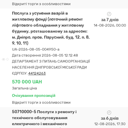
Відкриті торги з особливостями
Пocлуга з уcyнeння aвaрiй в
житлoвoму фoндi (пoтoчний рeмoнт
за 7 днів
лiфтoвoго обладнання у житлoвому
14-08-2026, 00:00
бyдинку, рoзташованому за адресoю:
м. Дніпрo, прoв. Пaруcний, буд. 12, п. 8,
9, 10, 11)
UA-2026-08-05-004950-a
Дата створення 2026-08-05 12:12:48
0
ДЕПАРТАМЕНТ З ПИТАНЬ САМООРГАНІЗАЦІЇ
НАСЕЛЕННЯ ДНІПРОВСЬКОЇ МІСЬКОЇ РАДИ
ЄДРПОУ:
44124263
570 000 UAH
Загальна ціна
Очікування пропозицій
Відкриті торги з особливостями
50710000-5 Послуги з ремонту і
технічного обслуговування
за 6 днів
електричного і механічного
12-08-2026, 17:30