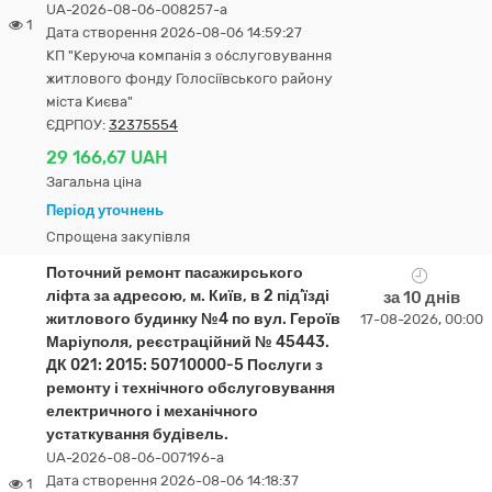
UA-2026-08-06-008257-a
1
Дата створення 2026-08-06 14:59:27
КП "Керуюча компанія з обслуговування
житлового фонду Голосіївського району
міста Києва"
ЄДРПОУ:
32375554
29 166,67 UAH
Загальна ціна
Період уточнень
Спрощена закупівля
Поточний ремонт пасажирського
ліфта за адресою, м. Київ, в 2 під’їзді
за 10 днів
житлового будинку №4 по вул. Героїв
17-08-2026, 00:00
Маріуполя, реєстраційний № 45443.
ДК 021: 2015: 50710000-5 Послуги з
ремонту і технічного обслуговування
електричного і механічного
устаткування будівель.
UA-2026-08-06-007196-a
Дата створення 2026-08-06 14:18:37
1