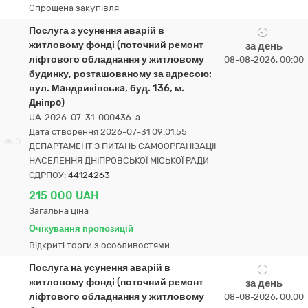
Спрощена закупівля
Послуга з усунення аварій в
житловому фонді (поточний ремонт
за день
ліфтового обладнання у житловому
08-08-2026, 00:00
будинку, розташованому за aдресою:
вул. Мaндрикiвськa, буд. 136, м.
Дніпрo)
UA-2026-07-31-000436-a
Дата створення 2026-07-31 09:01:55
0
ДЕПАРТАМЕНТ З ПИТАНЬ САМООРГАНІЗАЦІЇ
НАСЕЛЕННЯ ДНІПРОВСЬКОЇ МІСЬКОЇ РАДИ
ЄДРПОУ:
44124263
215 000 UAH
Загальна ціна
Очікування пропозицій
Відкриті торги з особливостями
Послуга на усунення аварій в
житловому фонді (поточний ремонт
за день
ліфтового обладнання у житловому
08-08-2026, 00:00