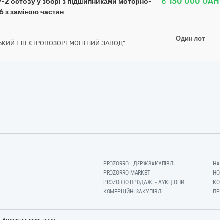
8 130 000
UAH
Р-2 остову у зборі з підшипниками моторно-
6 з заміною частин
Один лот
ЗЬКИЙ ЕЛЕКТРОВОЗОРЕМОНТНИЙ ЗАВОД"
PROZORRO - ДЕРЖЗАКУПІВЛІ
НА
PROZORRO MARKET
НО
PROZORRO.ПРОДАЖІ - АУКЦІОНИ
КО
КОМЕРЦІЙНІ ЗАКУПІВЛІ
ПР
-