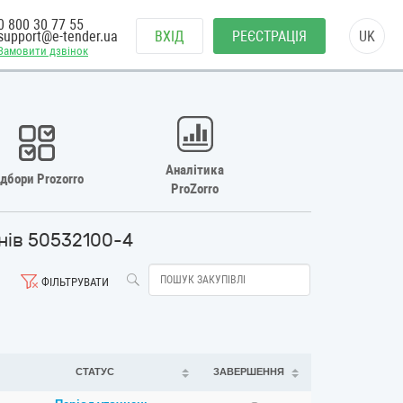
0 800 30 77 55
support@e-tender.ua
ВХІД
РЕЄСТРАЦІЯ
UK
Замовити дзвінок
Аналітика
ідбори Prozorro
ProZorro
унів 50532100-4
ФІЛЬТРУВАТИ
СТАТУС
ЗАВЕРШЕННЯ