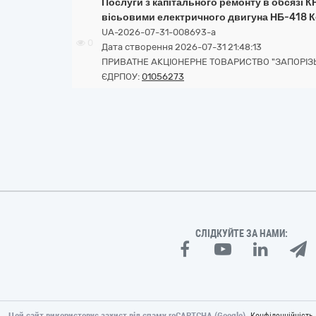
Послуги з капітального ремонту в обсязі К
вісьовими електричного двигуна НБ-418 К
UA-2026-07-31-008693-a
0
Дата створення 2026-07-31 21:48:13
ПРИВАТНЕ АКЦІОНЕРНЕ ТОВАРИСТВО "ЗАПОРІ
ЄДРПОУ:
01056273
СЛІДКУЙТЕ ЗА НАМИ:
Цей сайт використовує захист від спаму reCAPTCHA (Google).