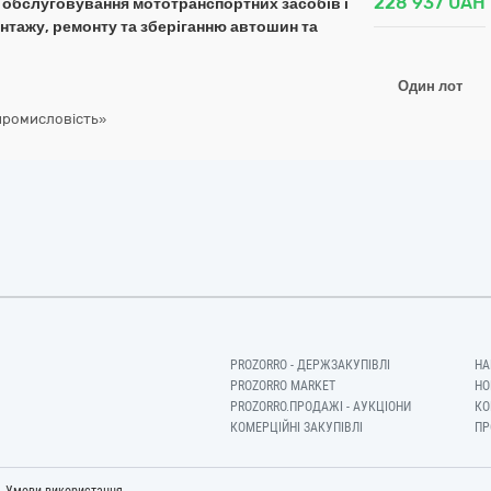
228 937
UAH
о обслуговування мототранспортних засобів і
нтажу, ремонту та зберіганню автошин та
Один лот
промисловість»
PROZORRO - ДЕРЖЗАКУПІВЛІ
НА
PROZORRO MARKET
НО
PROZORRO.ПРОДАЖІ - АУКЦІОНИ
КО
КОМЕРЦІЙНІ ЗАКУПІВЛІ
ПР
-