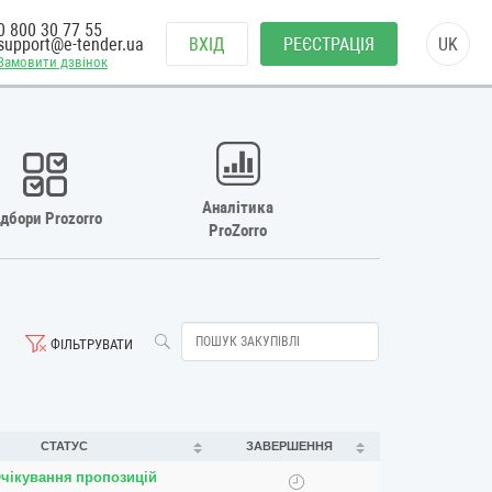
0 800 30 77 55
support@e-tender.ua
ВХІД
РЕЄСТРАЦІЯ
UK
Замовити дзвінок
Аналітика
ідбори Prozorro
ProZorro
ФІЛЬТРУВАТИ
СТАТУС
ЗАВЕРШЕННЯ
чікування пропозицій