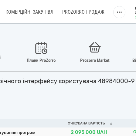
КОМЕРЦІЙНІ ЗАКУПІВЛІ
PROZORRO.ПРОДАЖІ
і
Плани ProZorro
Prozorro Market
В
афічного інтерфейсу користувача 48984000-9
ОЧІКУВАНА ВАРТІСТЬ
2 095 000
UAH
О
стування програм