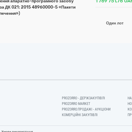
1 769 751,76
UA
лення апаратно-програмного засобу
 за ДК 021: 2015 48960000-5 «Пакети
печення»)
Один лот
PROZORRO - ДЕРЖЗАКУПІВЛІ
НА
PROZORRO MARKET
НО
PROZORRO.ПРОДАЖІ - АУКЦІОНИ
КО
КОМЕРЦІЙНІ ЗАКУПІВЛІ
ПР
-