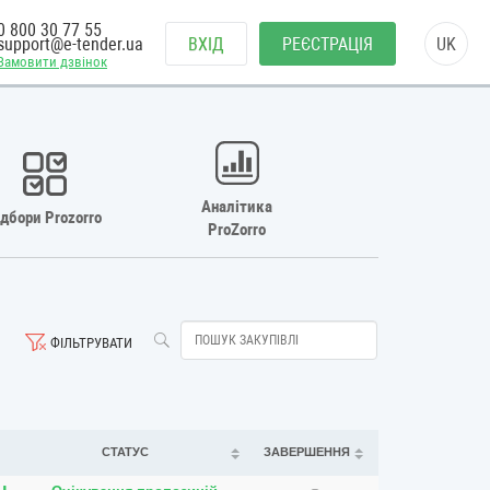
0 800 30 77 55
support@e-tender.ua
ВХІД
РЕЄСТРАЦІЯ
UK
Замовити дзвінок
Аналітика
ідбори Prozorro
ProZorro
ФІЛЬТРУВАТИ
СТАТУС
ЗАВЕРШЕННЯ