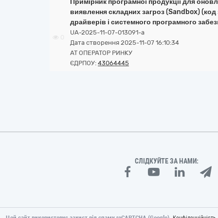
Примірник програмної продукції для онов
виявлення складних загроз (Sandbox) (код
драйверів і системного програмного забез
UA-2025-11-07-013091-a
0
Дата створення 2025-11-07 16:10:34
АТ ОПЕРАТОР РИНКУ
ЄДРПОУ:
43064445
СЛІДКУЙТЕ ЗА НАМИ:
Цей сайт використовує захист від спаму reCAPTCHA (Google).