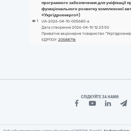
програмного забезпечення для уніфікації 
функціонального розвитку комплексної ав
«Укргідроенерго»)
1
UA-2026-04-10-005680-a
Дата створення 2026-04-10 12:23:50
Приватне акціонерне товариство "Укргідроенер
ЄДРПОУ:
20588716
СЛІДКУЙТЕ ЗА НАМИ:
Цей сайт використовує захист від спаму reCAPTCHA (Google).