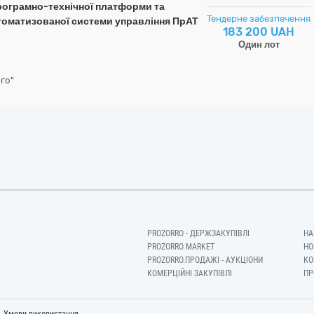
програмно-технічної платформи та
Тендерне забезпечення
томатизованої системи управління ПрАТ
183 200 UAH
Один лот
го"
PROZORRO - ДЕРЖЗАКУПІВЛІ
НА
PROZORRO MARKET
НО
PROZORRO.ПРОДАЖІ - АУКЦІОНИ
КО
КОМЕРЦІЙНІ ЗАКУПІВЛІ
ПР
-