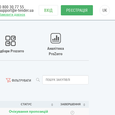
0 800 30 77 55
support@e-tender.ua
ВХІД
РЕЄСТРАЦІЯ
UK
Замовити дзвінок
Аналітика
ідбори Prozorro
ProZorro
ФІЛЬТРУВАТИ
СТАТУС
ЗАВЕРШЕННЯ
Очікування пропозицій