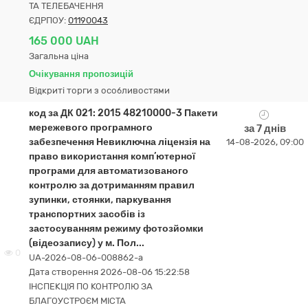
ТА ТЕЛЕБАЧЕННЯ
ЄДРПОУ:
01190043
165 000 UAH
Загальна ціна
Очікування пропозицій
Відкриті торги з особливостями
код за ДК 021: 2015 48210000-3 Пакети
мережевого програмного
за 7 днів
забезпечення Невиключна ліцензія на
14-08-2026, 09:00
право використання комп’ютерної
програми для автоматизованого
контролю за дотриманням правил
зупинки, стоянки, паркування
транспортних засобів із
застосуванням режиму фотозйомки
(відеозапису) у м. Пол...
0
UA-2026-08-06-008862-a
Дата створення 2026-08-06 15:22:58
ІНСПЕКЦІЯ ПО КОНТРОЛЮ ЗА
БЛАГОУСТРОЄМ МІСТА