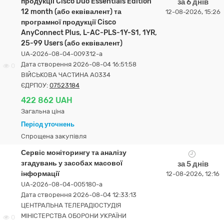
продукції Cisco Duo Essentials Edition
за 6 днів
12 month (або еквівалент) та
12-08-2026, 15:26
програмної продукції Cisco
AnyConnect Plus, L-AC-PLS-1Y-S1, 1YR,
25-99 Users (або еквівалент)
UA-2026-08-04-009312-a
Дата створення 2026-08-04 16:51:58
0
ВІЙСЬКОВА ЧАСТИНА А0334
ЄДРПОУ:
07523184
422 862 UAH
Загальна ціна
Період уточнень
Спрощена закупівля
Сервіс моніторингу та аналізу
згадувань у засобах масової
за 5 днів
інформації
12-08-2026, 12:16
UA-2026-08-04-005180-a
Дата створення 2026-08-04 12:33:13
ЦЕНТРАЛЬНА ТЕЛЕРАДІОСТУДІЯ
МІНІСТЕРСТВА ОБОРОНИ УКРАЇНИ
0