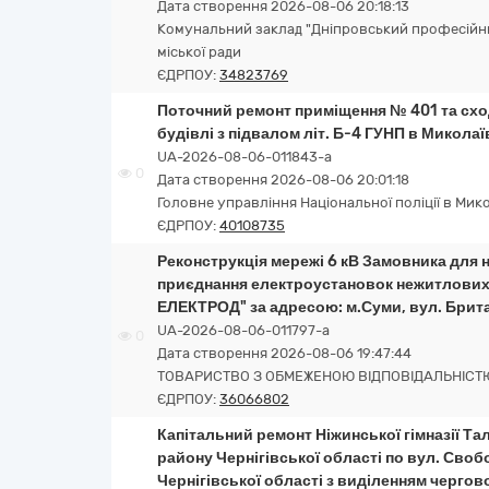
Дата створення 2026-08-06 20:18:13
Комунальний заклад "Дніпровський професійни
міської ради
ЄДРПОУ:
34823769
Поточний ремонт приміщення № 401 та сходо
будівлі з підвалом літ. Б-4 ГУНП в Микола
UA-2026-08-06-011843-a
0
Дата створення 2026-08-06 20:01:18
Головне управління Національної поліції в Мико
ЄДРПОУ:
40108735
Реконструкція мережі 6 кВ Замовника для 
приєднання електроустановок нежитлових
ЕЛЕКТРОД" за адресою: м.Суми, вул. Брита
UA-2026-08-06-011797-a
0
Дата створення 2026-08-06 19:47:44
ТОВАРИСТВО З ОБМЕЖЕНОЮ ВІДПОВІДАЛЬНІСТ
ЄДРПОУ:
36066802
Капітальний ремонт Ніжинської гімназії Та
району Чернігівської області по вул. Свобо
Чернігівської області з виділенням чергово