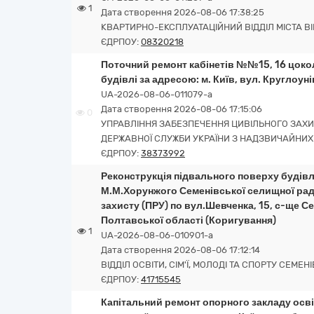
1
Дата створення 2026-08-06 17:38:25
КВАРТИРНО-ЕКСПЛУАТАЦІЙНИЙ ВІДДІЛ МІСТА В
ЄДРПОУ:
08320218
Поточний ремонт кабінетів №№15, 16 цоко
будівлі за адресою: м. Київ, вул. Круглоуні
UA-2026-08-06-011079-a
Дата створення 2026-08-06 17:15:06
0
УПРАВЛІННЯ ЗАБЕЗПЕЧЕННЯ ЦИВІЛЬНОГО ЗАХИ
ДЕРЖАВНОЇ СЛУЖБИ УКРАЇНИ З НАДЗВИЧАЙНИХ
ЄДРПОУ:
38373992
Реконструкція підвального поверху будівл
М.М.Хорунжого Семенівської селищної рад
захисту (ПРУ) по вул.Шевченка, 15, с-ще 
Полтавської області (Коригування)
1
UA-2026-08-06-010901-a
Дата створення 2026-08-06 17:12:14
ВІДДІЛ ОСВІТИ, СІМ'Ї, МОЛОДІ ТА СПОРТУ СЕМЕ
ЄДРПОУ:
41715545
Капітальний ремонт опорного закладу осв