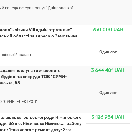
й коледж сфери послуг" Дніпровської
250 000
UAH
вої клітини VIII адміністративної
ївській області за адресою Замовника
Один лот
лаївській області
3 644 481
UAH
надання послуг з тимчасового
 будівлі та споруди ТОВ "СУМИ-
нська, 58
Один лот
Ю "СУМИ-ЕЛЕКТРОД"
3 126 954
UAH
лалаївської сільської ради Ніжинського
ди, 86 в с. Ніжинське Ніжинсь... району
сті: 1-ша черга - ремонт даху; 2-га