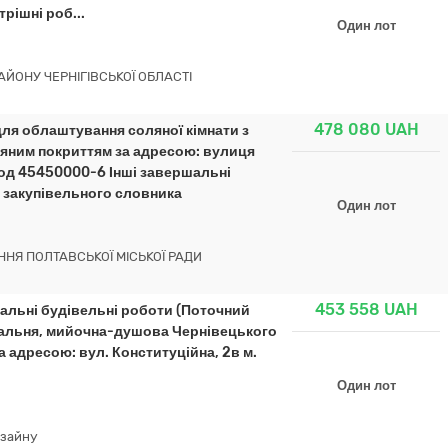
трішні роб...
Один лот
ЙОНУ ЧЕРНІГІВСЬКОЇ ОБЛАСТІ
478 080
UAH
ля облаштування соляної кімнати з
ляним покриттям за адресою: вулиця
код 45450000-6 Інші завершальні
о закупівельного словника
Один лот
НЯ ПОЛТАВСЬКОЇ МІСЬКОЇ РАДИ
453 558
UAH
шальні будівельні роботи (Поточний
ральня, мийочна-душова Чернівецького
 адресою: вул. Конституційна, 2в м.
Один лот
изайну