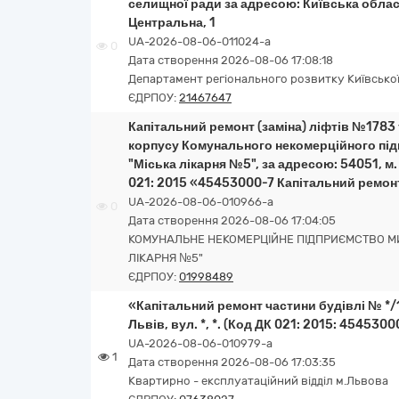
селищної ради за адресою: Київська област
Центральна, 1
UA-2026-08-06-011024-a
0
Дата створення 2026-08-06 17:08:18
Департамент регіонального розвитку Київської 
ЄДРПОУ:
21467647
Капітальний ремонт (заміна) ліфтів №1783 
корпусу Комунального некомерційного під
"Міська лікарня №5", за адресою: 54051, м
021: 2015 «45453000-7 Капітальний ремонт
UA-2026-08-06-010966-a
0
Дата створення 2026-08-06 17:04:05
КОМУНАЛЬНЕ НЕКОМЕРЦІЙНЕ ПІДПРИЄМСТВО МИК
ЛІКАРНЯ №5"
ЄДРПОУ:
01998489
«Капітальний ремонт частини будівлі № */1 
Львів, вул. *, *. (Код ДК 021: 2015: 454530
UA-2026-08-06-010979-a
1
Дата створення 2026-08-06 17:03:35
Квартирно - експлуатаційний відділ м.Львова