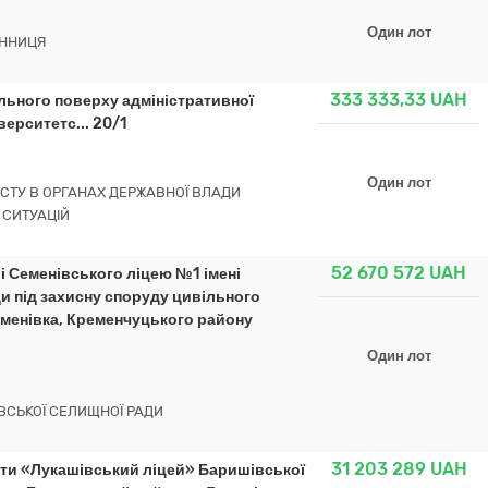
Один лот
ІННИЦЯ
333 333,33
UAH
льного поверху адміністративної
верситетс... 20/1
Один лот
СТУ В ОРГАНАХ ДЕРЖАВНОЇ ВЛАДИ
 СИТУАЦІЙ
52 670 572
UAH
і Семенівського ліцею №1 імені
и під захисну споруду цивільного
Семенівка, Кременчуцького району
Один лот
НІВСЬКОЇ СЕЛИЩНОЇ РАДИ
31 203 289
UAH
іти «Лукашівський ліцей» Баришівської