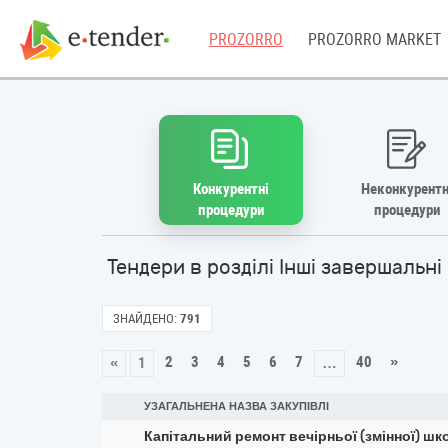
PROZORRO
PROZORRO MARKET
Конкурентні
Неконкурентн
процедури
процедури
Тендери в розділі Інші завершальн
ЗНАЙДЕНО:
791
2
3
4
5
6
7
40
»
«
1
…
УЗАГАЛЬНЕНА НАЗВА ЗАКУПІВЛІ
Капітальний ремонт вечірньої (змінної) ш