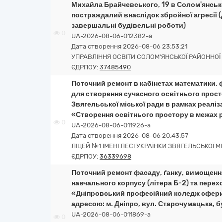
Михайла Брайчевського, 19 в Солом'янсько
постраждалий внаслідок збройної агресії (
завершальні будівельні роботи)
0
UA-2026-08-06-012382-a
Дата створення 2026-08-06 23:53:21
УПРАВЛІННЯ ОСВІТИ СОЛОМ'ЯНСЬКОЇ РАЙОННОЇ В
ЄДРПОУ:
37485490
Поточний ремонт в кабінетах математики, 
для створення сучасного освітнього просто
Звягельської міської ради в рамках реаліз
«Створення освітнього простору в межах 
0
UA-2026-08-06-011926-a
Дата створення 2026-08-06 20:43:57
ЛІЦЕЙ №1 ІМЕНІ ЛЕСІ УКРАЇНКИ ЗВЯГЕЛЬСЬКОЇ М
ЄДРПОУ:
36339698
Поточний ремонт фасаду, ґанку, вимощення
навчального корпусу (літера Б-2) та перех
«Дніпровський професійний коледж сфери 
адресою: м. Дніпро, вул. Старочумацька, б
UA-2026-08-06-011869-a
0