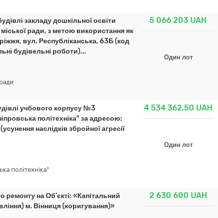
5 066 203
UAH
удівлі закладу дошкільної освіти
міської ради, з метою використання як
ріжжя, вул. Республіканська, 63Б (код
ьні будівельні роботи)...
Один лот
 ради
4 534 362,50
UAH
удівлі учбового корпусу №3
іпровська політехніка" за адресою:
(усунення наслідків збройної агресії
Один лот
ка політехніка"
2 630 600
UAH
о ремонту на Об’єкті: «Капітальний
іння) м. Вінниця (коригування)»