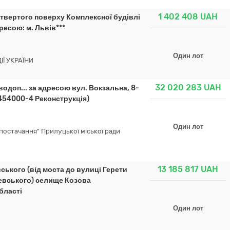
1 402 408
UAH
твертого поверху Комплексної будівлі
ресою: м. Львів***
Один лот
Ї УКРАЇНИ
32 020 283
UAH
одоп... за адресою вул. Вокзальна, 8-
5454000-4 Реконструкція)
Один лот
остачання" Прилуцької міської ради
13 185 817
UAH
ського (від моста до вулиці Герети
шевського) селище Козова
бласті
Один лот