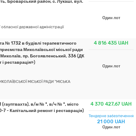
ь, Броварський район, с. Лукаші, вул.
Один лот
обласної державної адміністрації
4 816 435
UAH
та № 1732 в будівлі терапевтичного
приємства Миколаївської міської ради
. Миколаїв, пр. Богоявленський, 336 (ДК
 і реставрація»)
Один лот
ОЛАЇВСЬКОЇ МІСЬКОЇ РАДИ "МІСЬКА
4 370 427,67
UAH
(гауптвахта), в/м № *, в/ч № *, місто
00-7 - Капітальний ремонт і реставрація)
Тендерне забезпечення
21 000 UAH
Один лот