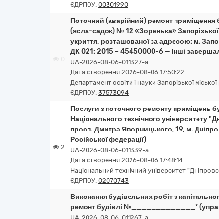
ЄДРПОУ:
00301990
Поточний (аварійний) ремонт приміщення б
(ясла-садок) № 12 «Зоренька» Запорізької 
укриття, розташованої за адресою: м. Запо
ДК 021: 2015 – 45450000-6 — Інші завершал
0
UA-2026-08-06-011327-a
Дата створення 2026-08-06 17:50:22
Департамент освіти і науки Запорізької міської
ЄДРПОУ:
37573094
Послуги з поточного ремонту приміщень б
Національного технічного університету "Дн
просп. Дмитра Яворницького, 19, м. Дніпро 
Російської федерації)
2
UA-2026-08-06-011339-a
Дата створення 2026-08-06 17:48:14
Національний технічний університет "Дніпровсь
ЄДРПОУ:
02070743
Виконання будівельних робіт з капітальног
ремонт будівлі №_____________* (управл
UA-2026-08-06-011267-a