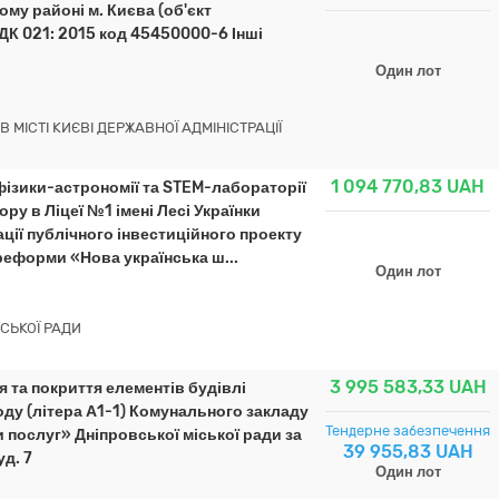
му районі м. Києва (об'єкт
ДК 021: 2015 код 45450000-6 Інші
Один лот
 МІСТІ КИЄВІ ДЕРЖАВНОЇ АДМІНІСТРАЦІЇ
1 094 770,83
UAH
фізики-астрономії та STEM-лабораторії
ру в Ліцеї №1 імені Лесі Українки
ації публічного інвестиційного проекту
реформи «Нова українська ш...
Один лот
ІСЬКОЇ РАДИ
3 995 583,33
UAH
 та покриття елементів будівлі
оду (літера А1-1) Комунального закладу
Тендерне забезпечення
послуг» Дніпровської міської ради за
39 955,83 UAH
уд. 7
Один лот