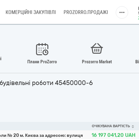
КОМЕРЦІЙНІ ЗАКУПІВЛІ
PROZORRO.ПРОДАЖІ
і
Плани ProZorro
Prozorro Market
В
і будівельні роботи 45450000-6
ОЧІКУВАНА ВАРТІСТЬ
16 197 041,20
UAH
коли № 20 м. Києва за адресою: вулиця