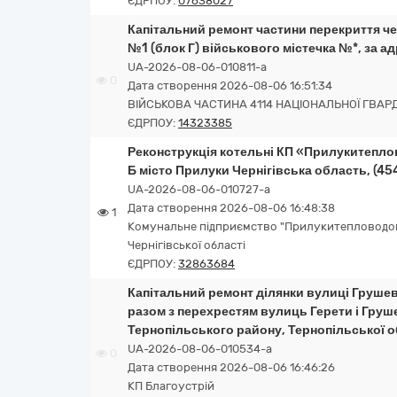
ЄДРПОУ:
07638027
Капітальний ремонт частини перекриття че
№1 (блок Г) військового містечка №*, за ад
UA-2026-08-06-010811-a
0
Дата створення 2026-08-06 16:51:34
ВІЙСЬКОВА ЧАСТИНА 4114 НАЦІОНАЛЬНОЇ ГВАРДІ
ЄДРПОУ:
14323385
Реконструкція котельні КП «Прилукитеплов
Б місто Прилуки Чернігівська область, (4
UA-2026-08-06-010727-a
Дата створення 2026-08-06 16:48:38
1
Комунальне підприємство "Прилукитепловодоп
Чернігівської області
ЄДРПОУ:
32863684
Капітальний ремонт ділянки вулиці Грушев
разом з перехрестям вулиць Герети і Гру
Тернопільського району, Тернопільської о
UA-2026-08-06-010534-a
0
Дата створення 2026-08-06 16:46:26
КП Благоустрій