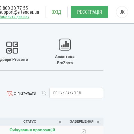
0 800 30 77 55
support@e-tender.ua
ВХІД
РЕЄСТРАЦІЯ
UK
Замовити дзвінок
Аналітика
ідбори Prozorro
ProZorro
ФІЛЬТРУВАТИ
СТАТУС
ЗАВЕРШЕННЯ
Очікування пропозицій