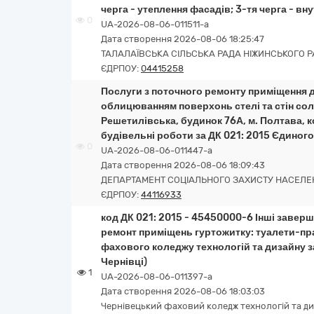
черга - утеплення фасадів; 3-тя черга - вну
0
UA-2026-08-06-011511-a
Дата створення 2026-08-06 18:25:47
ТАЛАЛАЇВСЬКА СІЛЬСЬКА РАДА НІЖИНСЬКОГО РА
ЄДРПОУ:
04415258
Послуги з поточного ремонту приміщення д
облицюванням поверхонь стелі та стін со
Решетилівська, будинок 76А, м. Полтава, 
будівельні роботи за ДК 021: 2015 Єдиног
0
UA-2026-08-06-011447-a
Дата створення 2026-08-06 18:09:43
ДЕПАРТАМЕНТ СОЦІАЛЬНОГО ЗАХИСТУ НАСЕЛЕН
ЄДРПОУ:
44116933
код ДК 021: 2015 - 45450000-6 Інші завер
ремонт приміщень гуртожитку: туалети-п
фахового коледжу технологій та дизайну за
Чернівці)
1
UA-2026-08-06-011397-a
Дата створення 2026-08-06 18:03:03
Чернівецький фаховий коледж технологій та д