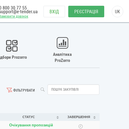
0 800 30 77 55
support@e-tender.ua
ВХІД
РЕЄСТРАЦІЯ
UK
Замовити дзвінок
Аналітика
ідбори Prozorro
ProZorro
ФІЛЬТРУВАТИ
СТАТУС
ЗАВЕРШЕННЯ
Очікування пропозицій