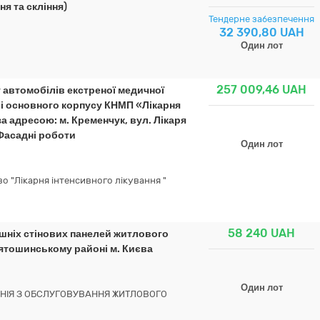
я та скління)
Тендерне забезпечення
32 390,80 UAH
Один лот
257 009,46
UAH
у автомобілів екстреної медичної
і основного корпусу КНМП «Лікарня
а адресою: м. Кременчук, вул. Лікаря
 Фасадні роботи
Один лот
 "Лікарня інтенсивного лікування "
58 240
UAH
ішніх стінових панелей житлового
вятошинському районі м. Києва
Один лот
НІЯ З ОБСЛУГОВУВАННЯ ЖИТЛОВОГО