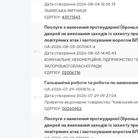
Дата створення 2026-08-04 12:06:13
ЛЬВІВСЬКА МИТНИЦЯ
ЄДРПОУ:
43971343
Послуги з нанесення протиударної (броньов
дверей на виконання заходів із захисту п
повітряних атак і застосування ворогом Б
UA-2026-08-03-007043-a
0
Дата створення 2026-08-03 14:45:43
КОМУНАЛЬНЕ НЕКОМЕРЦІЙНЕ ПІДПРИЄМСТВО "З
ЗАПОРІЗЬКОЇ ОБЛАСНОЇ РАДИ
ЄДРПОУ:
02006716
Гальванічні роботи та роботи по нанесенн
UA-2026-07-29-000876-a
Дата створення 2026-07-29 09:27:04
0
Приватне акціонерне товариство "Київський ел
ЄДРПОУ:
00260652
Послуги з нанесення протиударної (броньов
дверей на виконання заходів із захисту п
повітряних атак і застосування ворогом Б