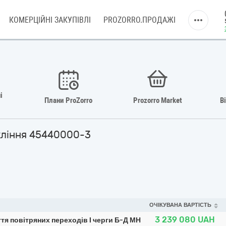
КОМЕРЦІЙНІ ЗАКУПІВЛІ
PROZORRO.ПРОДАЖІ
і
Плани ProZorro
Prozorro Market
В
скління 45440000-3
ОЧІКУВАНА ВАРТІСТЬ
3 239 080
UAH
я повітряних переходів І черги Б-Д МН