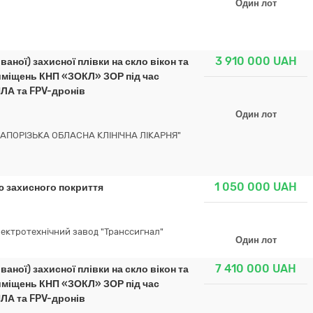
Один лот
3 910 000
UAH
аної) захисної плівки на скло вікон та
риміщень КНП «ЗОКЛ» ЗОР під час
ПЛА та FPV-дронів
Один лот
АПОРІЗЬКА ОБЛАСНА КЛІНІЧНА ЛІКАРНЯ"
1 050 000
UAH
ю захисного покриття
ектротехнічний завод "Транссигнал"
Один лот
7 410 000
UAH
аної) захисної плівки на скло вікон та
риміщень КНП «ЗОКЛ» ЗОР під час
ПЛА та FPV-дронів