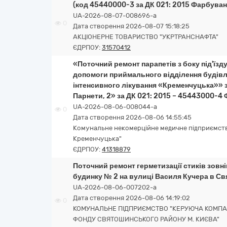
(код 45440000-3 за ДК 021: 2015 Фарбуванн
UA-2026-08-07-008696-a
0
Дата створення 2026-08-07 15:18:25
АКЦІОНЕРНЕ ТОВАРИСТВО "УКРТРАНСНАФТА"
ЄДРПОУ:
31570412
«Поточний ремонт парапетів з боку під'їзд
допомоги приймального відділення будівл
інтенсивного лікування «Кременчуцька»» з
Парнети, 2» за ДК 021: 2015 – 45443000-4
UA-2026-08-06-008044-a
0
Дата створення 2026-08-06 14:55:45
Комунальне некомерційне медичне підприємство
Кременчуцька"
ЄДРПОУ:
41318879
Поточний ремонт герметизації стиків зовн
будинку № 2 на вулиці Василя Кучера в С
UA-2026-08-06-007202-a
Дата створення 2026-08-06 14:19:02
0
КОМУНАЛЬНЕ ПІДПРИЄМСТВО "КЕРУЮЧА КОМПА
ФОНДУ СВЯТОШИНСЬКОГО РАЙОНУ М. КИЄВА"