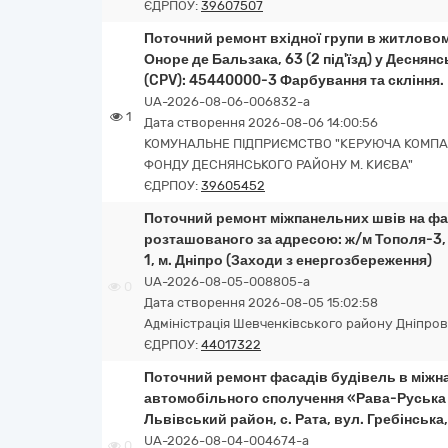
ЄДРПОУ:
39607507
Поточний ремонт вхідної групи в житловом
Оноре де Бальзака, 63 (2 під'їзд) у Деснянс
(CPV): 45440000-3 Фарбування та скління.
UA-2026-08-06-006832-a
1
Дата створення 2026-08-06 14:00:56
КОМУНАЛЬНЕ ПІДПРИЄМСТВО "КЕРУЮЧА КОМПА
ФОНДУ ДЕСНЯНСЬКОГО РАЙОНУ М. КИЄВА"
ЄДРПОУ:
39605452
Поточний ремонт міжпанельних швів на фа
розташованого за адресою: ж/м Тополя-3, буд.
1, м. Дніпро (Заходи з енергозбереження)
UA-2026-08-05-008805-a
0
Дата створення 2026-08-05 15:02:58
Адміністрація Шевченківського району Дніпровс
ЄДРПОУ:
44017322
Поточний ремонт фасадів будівель в міжн
автомобільного сполучення «Рава-Руська 
Львівський район, с. Рата, вул. Гребінська,
UA-2026-08-04-004674-a
0