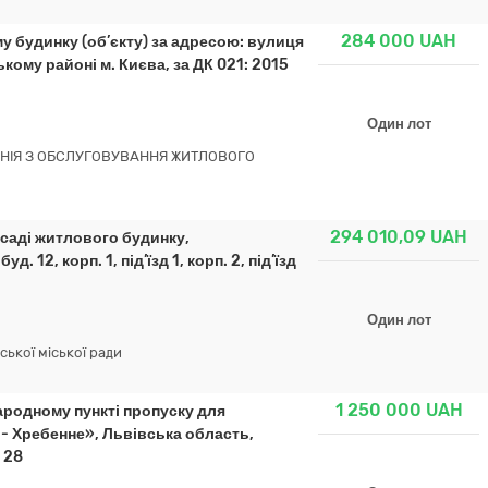
284 000
UAH
у будинку (об’єкту) за адресою: вулиця
ькому районі м. Києва, за ДК 021: 2015
Один лот
НІЯ З ОБСЛУГОВУВАННЯ ЖИТЛОВОГО
294 010,09
UAH
саді житлового будинку,
 12, корп. 1, під’їзд 1, корп. 2, під’їзд
Один лот
ької міської ради
1 250 000
UAH
ародному пункті пропуску для
- Хребенне», Львівська область,
 28