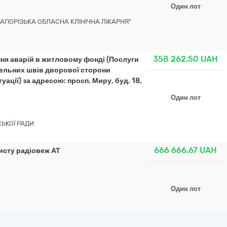
Один лот
АПОРІЗЬКА ОБЛАСНА КЛІНІЧНА ЛІКАРНЯ"
358 262,50
UAH
ння аварій в житловому фонді (Послуги
анельних швів дворової сторони
ації) за адресою: просп. Миру, буд. 18,
Один лот
СЬКОЇ РАДИ
666 666,67
UAH
исту радіовеж АТ
Один лот