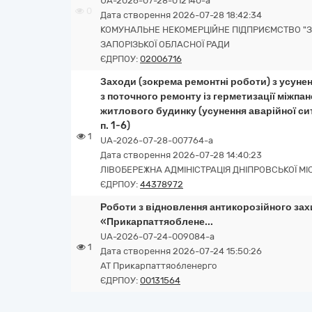
UA-2026-07-28-012140-a
0
Дата створення 2026-07-28 18:42:34
КОМУНАЛЬНЕ НЕКОМЕРЦІЙНЕ ПІДПРИЄМСТВО "З
ЗАПОРІЗЬКОЇ ОБЛАСНОЇ РАДИ
ЄДРПОУ:
02006716
Заходи (зокрема ремонтні роботи) з усуне
з поточного ремонту із герметизації міжп
житлового будинку (усунення аварійної ситу
п. 1-6)
1
UA-2026-07-28-007764-a
Дата створення 2026-07-28 14:40:23
ЛІВОБЕРЕЖНА АДМІНІСТРАЦІЯ ДНІПРОВСЬКОЇ МІ
ЄДРПОУ:
44378972
Роботи з відновлення антикорозійного зах
«Прикарпаттяоблене...
UA-2026-07-24-009084-a
1
Дата створення 2026-07-24 15:50:26
АТ Прикарпаттяобленерго
ЄДРПОУ:
00131564