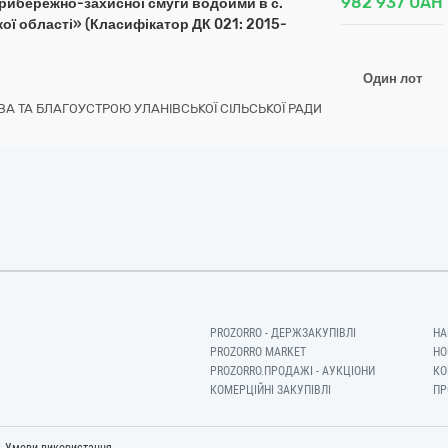
982 937
UAH
прибережно-захисної смуги водойми в с.
ої області» (Класифікатор ДК 021: 2015-
Один лот
А ТА БЛАГОУСТРОЮ УЛАНІВСЬКОЇ СІЛЬСЬКОЇ РАДИ
PROZORRO - ДЕРЖЗАКУПІВЛІ
НА
PROZORRO MARKET
НО
PROZORRO.ПРОДАЖІ - АУКЦІОНИ
КО
КОМЕРЦІЙНІ ЗАКУПІВЛІ
ПР
-