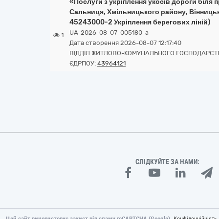
«Послуги з укріплення укосів дороги біля 
Сальниця, Хмільницького району, Вінницьк
45243000-2 Укріплення берегових ліній)
UA-2026-08-07-005180-a
1
Дата створення 2026-08-07 12:17:40
ВІДДІЛ ЖИТЛОВО-КОМУНАЛЬНОГО ГОСПОДАРСТВ
ЄДРПОУ:
43964121
СЛІДКУЙТЕ ЗА НАМИ:
Цей сайт використовує захист від спаму reCAPTCHA (Google).