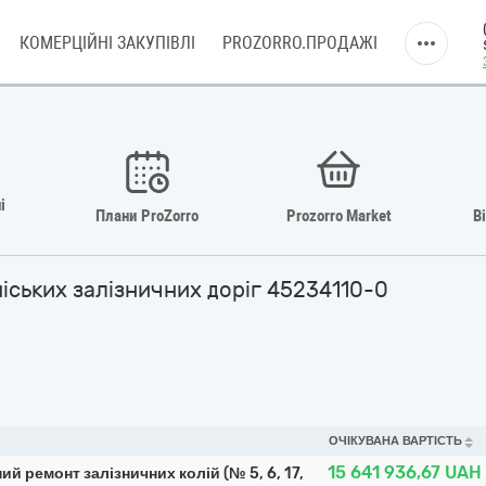
КОМЕРЦІЙНІ ЗАКУПІВЛІ
PROZORRO.ПРОДАЖІ
і
Плани ProZorro
Prozorro Market
В
міських залізничних доріг 45234110-0
ОЧІКУВАНА ВАРТІСТЬ
15 641 936,67
UAH
ий ремонт залізничних колій (№ 5, 6, 17,