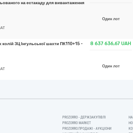
ульованого на естакаду для вивантаження
Один лот
НАТ
8 637 636,67
UAH
 колій ЗЦ Інгульської шахти ПК110+15 -
Один лот
НАТ
PROZORRO - ДЕРЖЗАКУПІВЛІ
НА
PROZORRO MARKET
НО
PROZORRO.ПРОДАЖІ - АУКЦІОНИ
КО