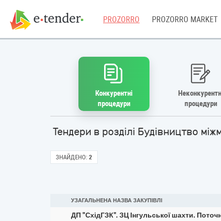
PROZORRO
PROZORRO MARKET
Конкурентні
Неконкурентн
процедури
процедури
Тендери в розділі Будівництво між
ЗНАЙДЕНО:
2
УЗАГАЛЬНЕНА НАЗВА ЗАКУПІВЛІ
ДП "СхідГЗК". ЗЦ Інгульської шахти. Поточн