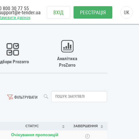
0 800 30 77 55
support@e-tender.ua
ВХІД
РЕЄСТРАЦІЯ
UK
Замовити дзвінок
Аналітика
ідбори Prozorro
ProZorro
ФІЛЬТРУВАТИ
СТАТУС
ЗАВЕРШЕННЯ
Очікування пропозицій