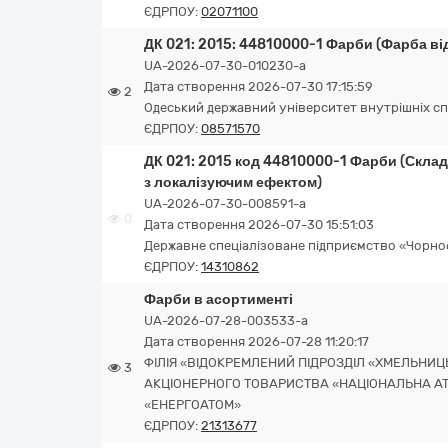
ЄДРПОУ:
02071100
ДК 021: 2015: 44810000-1 Фарби (Фарба ві
UA-2026-07-30-010230-a
Дата створення 2026-07-30 17:15:59
2
Одеський державний університет внутрішніх с
ЄДРПОУ:
08571570
ДК 021: 2015 код 44810000-1 Фарби (Скл
з локалізуючим ефектом)
UA-2026-07-30-008591-a
0
Дата створення 2026-07-30 15:51:03
Державне спеціалізоване підприємство «Чорн
ЄДРПОУ:
14310862
Фарби в асортименті
UA-2026-07-28-003533-a
Дата створення 2026-07-28 11:20:17
ФІЛІЯ «ВІДОКРЕМЛЕНИЙ ПІДРОЗДІЛ «ХМЕЛЬНИЦ
3
АКЦІОНЕРНОГО ТОВАРИСТВА «НАЦІОНАЛЬНА А
«ЕНЕРГОАТОМ»
ЄДРПОУ:
21313677