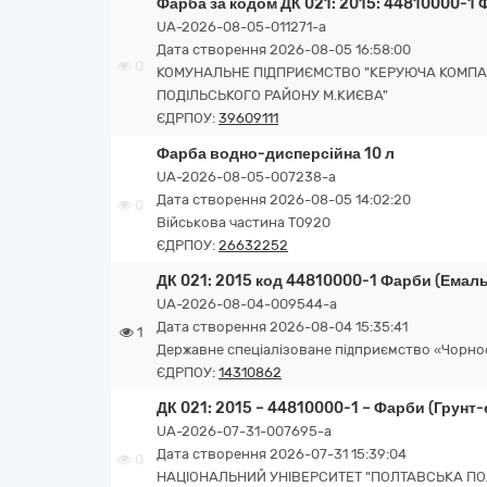
Фарба за кодом ДК 021: 2015: 44810000-1
UA-2026-08-05-011271-a
Дата створення 2026-08-05 16:58:00
0
КОМУНАЛЬНЕ ПІДПРИЄМСТВО "КЕРУЮЧА КОМПА
ПОДІЛЬСЬКОГО РАЙОНУ М.КИЄВА"
ЄДРПОУ:
39609111
Фарба водно-дисперсійна 10 л
UA-2026-08-05-007238-a
Дата створення 2026-08-05 14:02:20
0
Військова частина Т0920
ЄДРПОУ:
26632252
ДК 021: 2015 код 44810000-1 Фарби (Емаль
UA-2026-08-04-009544-a
Дата створення 2026-08-04 15:35:41
1
Державне спеціалізоване підприємство «Чорн
ЄДРПОУ:
14310862
ДК 021: 2015 – 44810000-1 – Фарби (Грунт
UA-2026-07-31-007695-a
Дата створення 2026-07-31 15:39:04
0
НАЦІОНАЛЬНИЙ УНІВЕРСИТЕТ "ПОЛТАВСЬКА ПОЛ