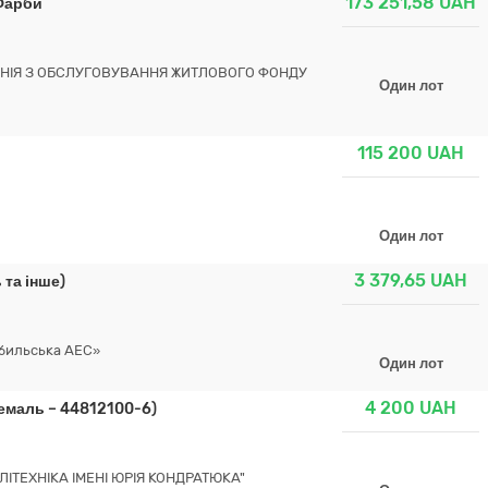
173 251,58
UAH
 Фарби
НІЯ З ОБСЛУГОВУВАННЯ ЖИТЛОВОГО ФОНДУ
Один лот
115 200
UAH
Один лот
3 379,65
UAH
 та інше)
обильська АЕС»
Один лот
4 200
UAH
-емаль – 44812100-6)
ІТЕХНІКА ІМЕНІ ЮРІЯ КОНДРАТЮКА"