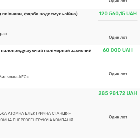
Один лот
120 560,15
UAH
д плісняви, фарба водоемульсійна)
прав
Один лот
60 000
UAH
ад пилопридушуючий полімерний захисний
Один лот
обильська АЕС»
285 981,72
UAH
ЬКА АТОМНА ЕЛЕКТРИЧНА СТАНЦІЯ»
Один лот
ТОМНА ЕНЕРГОГЕНЕРУЮЧА КОМПАНІЯ