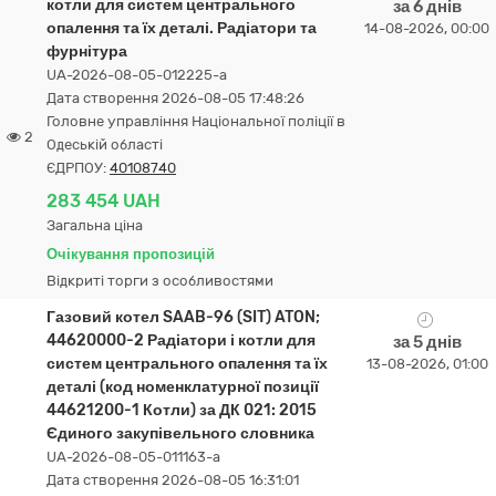
котли для систем центрального
за 6 днів
опалення та їх деталі. Радіатори та
14-08-2026, 00:00
фурнітура
UA-2026-08-05-012225-a
Дата створення 2026-08-05 17:48:26
Головне управління Національної поліції в
2
Одеській області
ЄДРПОУ:
40108740
283 454 UAH
Загальна ціна
Очікування пропозицій
Відкриті торги з особливостями
Газовий котел SAAB-96 (SIT) ATON;
44620000-2 Радіатори і котли для
за 5 днів
систем центрального опалення та їх
13-08-2026, 01:00
деталі (код номенклатурної позиції
44621200-1 Котли) за ДК 021: 2015
Єдиного закупівельного словника
UA-2026-08-05-011163-a
Дата створення 2026-08-05 16:31:01