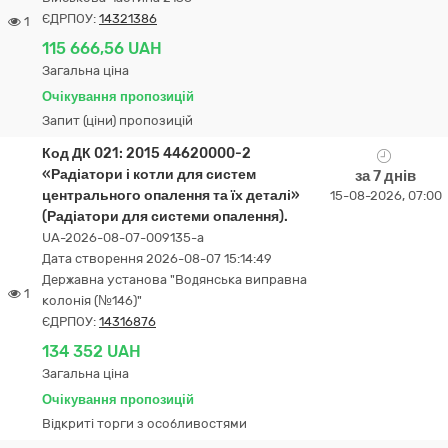
ЄДРПОУ:
14321386
1
115 666,56 UAH
Загальна ціна
Очікування пропозицій
Запит (ціни) пропозицій
Код ДК 021: 2015 44620000-2
«Радіатори і котли для систем
за 7 днів
центрального опалення та їх деталі»
15-08-2026, 07:00
(Радіатори для системи опалення).
UA-2026-08-07-009135-a
Дата створення 2026-08-07 15:14:49
Державна установа "Водянська виправна
1
колонія (№146)"
ЄДРПОУ:
14316876
134 352 UAH
Загальна ціна
Очікування пропозицій
Відкриті торги з особливостями