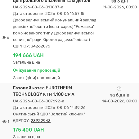
центрального опалення та їх деталі
за 3 дні
UA-2026-08-06-010887-a
11-08-2026, 00:00
Дата створення 2026-08-06 16:57:15
Добровеличківський комунальний заклад
дошкільної освіти (ясла-садок) "Ромашка"
комбінованого типу Добровеличківської
6
селищної ради Кіровоградської області
ЄДРПОУ:
34262875
194 666 UAH
Загальна ціна
Очікування пропозицій
Запит (ціни) пропозицій
Газовий котел EUROTHERM
TECHNOLOGY КТН 1.100 СР А
за 6 днів
UA-2026-08-06-007692-a
14-08-2026, 09:00
Дата створення 2026-08-06 14:39:26
Снятинський ЗДО "Золотий ключик"
ЄДРПОУ:
23922943
1
175 400 UAH
Загальна ціна