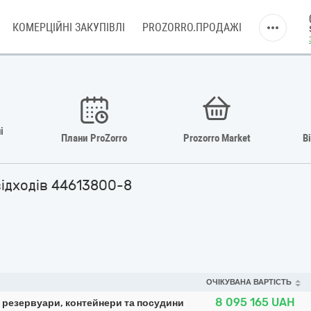
КОМЕРЦІЙНІ ЗАКУПІВЛІ
PROZORRO.ПРОДАЖІ
і
Плани ProZorro
Prozorro Market
В
відходів 44613800-8
ОЧІКУВАНА ВАРТІСТЬ
8 095 165
UAH
 резервуари, контейнери та посудини