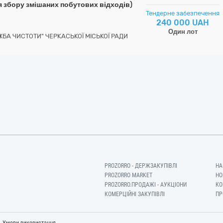
я збору змішаних побутових відходів)
Тендерне забезпечення
240 000 UAH
Один лот
А ЧИСТОТИ" ЧЕРКАСЬКОЇ МІСЬКОЇ РАДИ
PROZORRO - ДЕРЖЗАКУПІВЛІ
НА
PROZORRO MARKET
НО
PROZORRO.ПРОДАЖІ - АУКЦІОНИ
КО
КОМЕРЦІЙНІ ЗАКУПІВЛІ
ПР
-