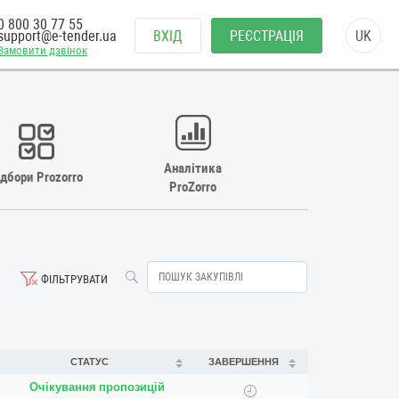
0 800 30 77 55
support@e-tender.ua
ВХІД
РЕЄСТРАЦІЯ
UK
Замовити дзвінок
Аналітика
ідбори Prozorro
ProZorro
ФІЛЬТРУВАТИ
СТАТУС
ЗАВЕРШЕННЯ
Очікування пропозицій