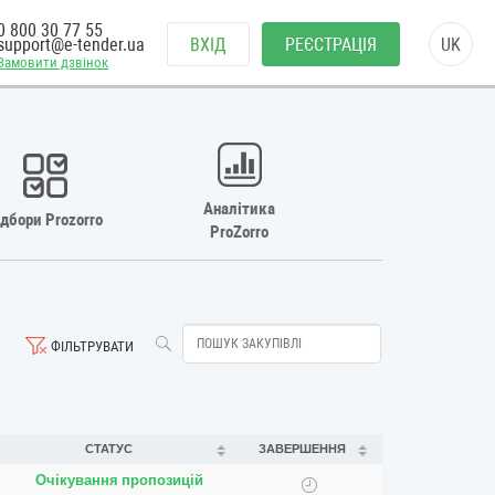
0 800 30 77 55
support@e-tender.ua
ВХІД
РЕЄСТРАЦІЯ
UK
Замовити дзвінок
Аналітика
ідбори Prozorro
ProZorro
ФІЛЬТРУВАТИ
СТАТУС
ЗАВЕРШЕННЯ
Очікування пропозицій