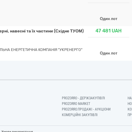
Один лот
47 481
UAH
рні, навесні та їх частини (Східне ТУОМ)
ЛЬНА ЕНЕРГЕТИЧНА КОМПАНІЯ "УКРЕНЕРГО"
Один лот
PROZORRO - ДЕРЖЗАКУПІВЛІ
НА
PROZORRO MARKET
НО
PROZORRO.ПРОДАЖІ - АУКЦІОНИ
КО
КОМЕРЦІЙНІ ЗАКУПІВЛІ
ПР
-