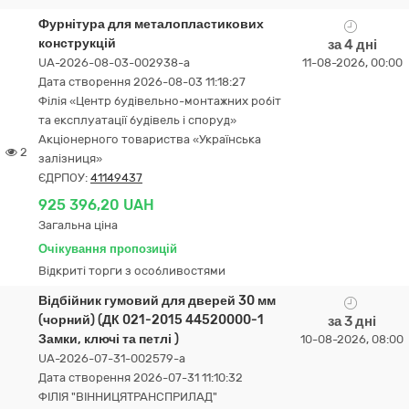
Фурнітура для металопластикових
конструкцій
за 4 дні
UA-2026-08-03-002938-a
11-08-2026, 00:00
Дата створення 2026-08-03 11:18:27
Філія «Центр будівельно-монтажних робіт
та експлуатації будівель і споруд»
Акціонерного товариства «Українська
2
залізниця»
ЄДРПОУ:
41149437
925 396,20 UAH
Загальна ціна
Очікування пропозицій
Відкриті торги з особливостями
Відбійник гумовий для дверей 30 мм
(чорний) (ДК 021-2015 44520000-1
за 3 дні
Замки, ключі та петлі )
10-08-2026, 08:00
UA-2026-07-31-002579-a
Дата створення 2026-07-31 11:10:32
ФІЛІЯ "ВІННИЦЯТРАНСПРИЛАД"