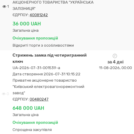
АКЦІОНЕРНОГО ТОВАРИСТВА "УКРАЇНСЬКА
1
ЗАЛІЗНИЦЯ"
ЄДРПОУ:
40081242
36 000 UAH
Загальна ціна
Очікування пропозицій
Відкриті торги з особливостями
Стрижень замка під чотиригранний
ключ
за 4 дні
UA-2026-07-31-001539-a
11-08-2026, 00:00
Дата створення 2026-07-31 10:15:22
Приватне акціонерне товариство
"Київський електровагоноремонтний
завод"
0
ЄДРПОУ:
00480247
648 000 UAH
Загальна ціна
Очікування пропозицій
Спрощена закупівля