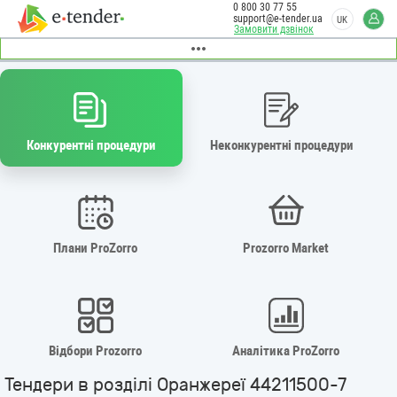
0 800 30 77 55
support@e-tender.ua
UK
Замовити дзвінок
Конкурентні процедури
Неконкурентні процедури
Плани ProZorro
Prozorro Market
Відбори Prozorro
Аналітика ProZorro
Тендери в розділі Оранжереї 44211500-7