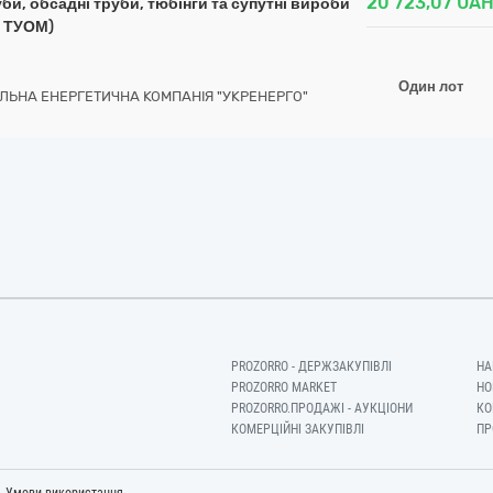
20 723,07
UA
и, обсадні труби, тюбінги та супутні вироби
е ТУОМ)
Один лот
ЛЬНА ЕНЕРГЕТИЧНА КОМПАНІЯ "УКРЕНЕРГО"
PROZORRO - ДЕРЖЗАКУПІВЛІ
НА
PROZORRO MARKET
НО
PROZORRO.ПРОДАЖІ - АУКЦІОНИ
КО
КОМЕРЦІЙНІ ЗАКУПІВЛІ
ПР
-