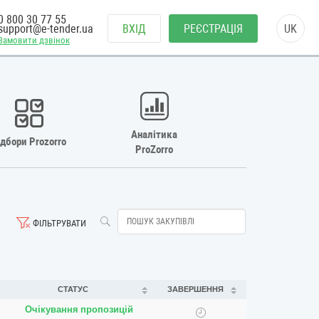
0 800 30 77 55
support@e-tender.ua
ВХІД
РЕЄСТРАЦІЯ
UK
Замовити дзвінок
Аналітика
ідбори Prozorro
ProZorro
ФІЛЬТРУВАТИ
СТАТУС
ЗАВЕРШЕННЯ
Очікування пропозицій