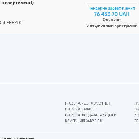
 в асортименті)
Тендерне забезпечення
76 453,70 UAH
Один лот
ОБЛЕНЕРГО"
З неціновими критеріями
PROZORRO - ДЕРЖЗАКУПІВЛІ
НА
PROZORRO MARKET
НО
PROZORRO.ПРОДАЖІ - АУКЦІОНИ
КО
КОМЕРЦІЙНІ ЗАКУПІВЛІ
ПР
-