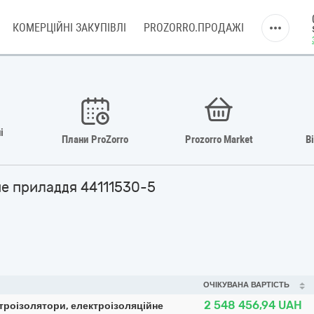
КОМЕРЦІЙНІ ЗАКУПІВЛІ
PROZORRO.ПРОДАЖІ
і
Плани ProZorro
Prozorro Market
В
не приладдя 44111530-5
ОЧІКУВАНА ВАРТІСТЬ
2 548 456,94
UAH
троізолятори, електроізоляційне