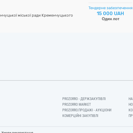
Тендерне забезпечення
15 000 UAH
нчуцької міської ради Кременчуцького
Один лот
PROZORRO - ДЕРЖЗАКУПІВЛІ
НА
PROZORRO MARKET
НО
PROZORRO.ПРОДАЖІ - АУКЦІОНИ
КО
КОМЕРЦІЙНІ ЗАКУПІВЛІ
ПР
-