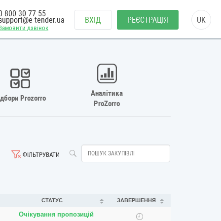
0 800 30 77 55
support@e-tender.ua
ВХІД
РЕЄСТРАЦІЯ
UK
Замовити дзвінок
Аналітика
ідбори Prozorro
ProZorro
ФІЛЬТРУВАТИ
СТАТУС
ЗАВЕРШЕННЯ
Очікування пропозицій