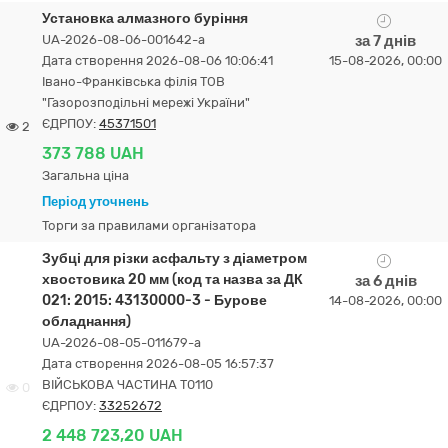
Установка алмазного буріння
UA-2026-08-06-001642-a
за 7 днів
Дата створення 2026-08-06 10:06:41
15-08-2026, 00:00
Івано-Франківська філія ТОВ
"Газорозподільні мережі України"
ЄДРПОУ:
45371501
2
373 788 UAH
Загальна ціна
Період уточнень
Торги за правилами організатора
Зубці для різки асфальту з діаметром
хвостовика 20 мм (код та назва за ДК
за 6 днів
021: 2015: 43130000-3 - Бурове
14-08-2026, 00:00
обладнання)
UA-2026-08-05-011679-a
Дата створення 2026-08-05 16:57:37
ВІЙСЬКОВА ЧАСТИНА Т0110
0
ЄДРПОУ:
33252672
2 448 723,20 UAH