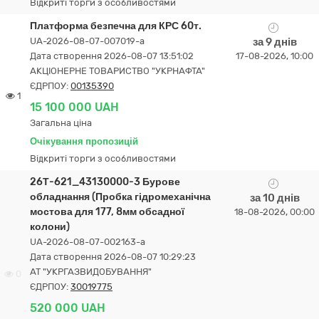
Відкриті торги з особливостями
Платформа безпечна для КРС 60т.
UA-2026-08-07-007019-a
за 9 днів
Дата створення 2026-08-07 13:51:02
17-08-2026, 10:00
АКЦІОНЕРНЕ ТОВАРИСТВО "УКPНAФТА"
ЄДРПОУ:
00135390
1
15 100 000 UAH
Загальна ціна
Очікування пропозицій
Відкриті торги з особливостями
26Т-621_43130000-3 Бурове
обладнання (Пробка гідромеханічна
за 10 днів
мостова для 177, 8мм обсадної
18-08-2026, 00:00
колони)
UA-2026-08-07-002163-a
Дата створення 2026-08-07 10:29:23
АТ "УКРГАЗВИДОБУВАННЯ"
0
ЄДРПОУ:
30019775
520 000 UAH