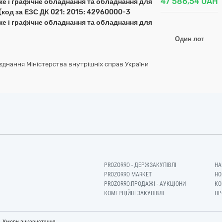
47 586,54
UAH
е і графічне обладнання та обладнання для
(код за ЕЗС ДК 021: 2015: 42960000-3
е і графічне обладнання та обладнання для
Один лот
єднання Міністерства внутрішніх справ України
PROZORRO - ДЕРЖЗАКУПІВЛІ
НА
PROZORRO MARKET
НО
PROZORRO.ПРОДАЖІ - АУКЦІОНИ
КО
КОМЕРЦІЙНІ ЗАКУПІВЛІ
ПР
-