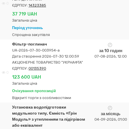
0
ЄДРПОУ:
14323385
37 719 UAH
Загальна ціна
Період уточнень
Спрощена закупівля
Фільтр-поглинач
UA-2026-07-30-003954-a
за 10 годин
Дата створення 2026-07-30 12:00:59
07-08-2026, 12:00
АКЦІОНЕРНЕ ТОВАРИСТВО "УКPНAФТА"
ЄДРПОУ:
00135390
0
123 600 UAH
Загальна ціна
Очікування пропозицій
Відкриті торги з особливостями
Установка водопідготовки
модульного типу, Ємність «Грін
за місяць
Модуль» з утепленням та підігрівом
04-09-2026, 01:00
або еквівалент