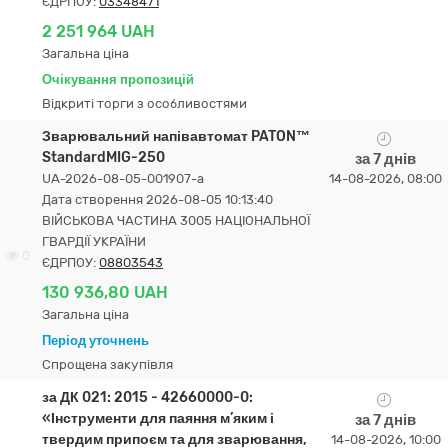
ЄДРПОУ:
03348471
2 251 964 UAH
Загальна ціна
Очікування пропозицій
Відкриті торги з особливостями
Зварювальний напівавтомат PATON™
StandardMIG-250
за 7 днів
UA-2026-08-05-001907-a
14-08-2026, 08:00
Дата створення 2026-08-05 10:13:40
ВІЙСЬКОВА ЧАСТИНА 3005 НАЦІОНАЛЬНОЇ
ГВАРДІЇ УКРАЇНИ
0
ЄДРПОУ:
08803543
130 936,80 UAH
Загальна ціна
Період уточнень
Спрощена закупівля
за ДК 021: 2015 - 42660000-0:
«Інструменти для паяння м’яким і
за 7 днів
твердим припоєм та для зварювання,
14-08-2026, 10:00