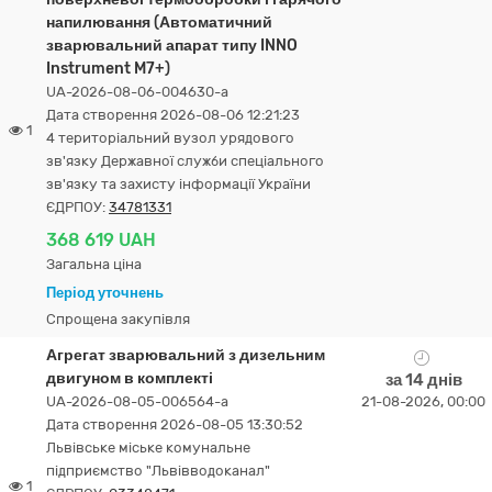
напилювання (Автоматичний
зварювальний апарат типу INNO
Instrument M7+)
UA-2026-08-06-004630-a
Дата створення 2026-08-06 12:21:23
1
4 територіальний вузол урядового
зв'язку Державної служби спеціального
зв'язку та захисту інформації України
ЄДРПОУ:
34781331
368 619 UAH
Загальна ціна
Період уточнень
Спрощена закупівля
Агрегат зварювальний з дизельним
двигуном в комплекті
за 14 днів
UA-2026-08-05-006564-a
21-08-2026, 00:00
Дата створення 2026-08-05 13:30:52
Львівське міське комунальне
підприємство "Львівводоканал"
1