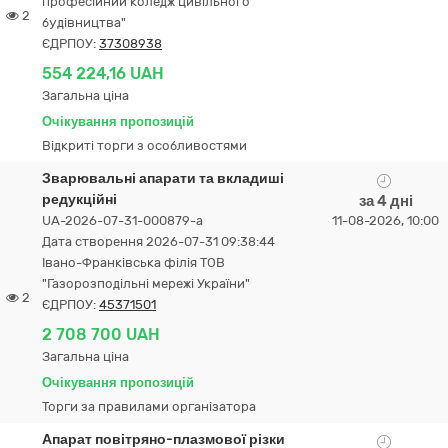
професійний коледж цивільного
2
будівництва"
ЄДРПОУ:
37308938
554 224,16 UAH
Загальна ціна
Очікування пропозицій
Відкриті торги з особливостями
Зварювальні апарати та вкладиші
редукційні
за 4 дні
UA-2026-07-31-000879-a
11-08-2026, 10:00
Дата створення 2026-07-31 09:38:44
Івано-Франківська філія ТОВ
"Газорозподільні мережі України"
2
ЄДРПОУ:
45371501
2 708 700 UAH
Загальна ціна
Очікування пропозицій
Торги за правилами організатора
Апарат повітряно-плазмової різки