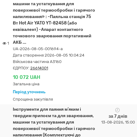
машини та устаткування для
поверхневої термообробки і гарячого
напилювання» : -Паяльна станція 75
Вт Hot Air YATO YT-82458 (або
еквівалент) -Апарат контактного
точкового зварювання портативний
АКБ ...
1
UA-2026-08-05-001694-a
Дата створення 2026-08-05 10:04:24
Військова частина А3160
ЄДРПОУ:
26614001
10 072 UAH
Загальна ціна
Період уточнень
Спрощена закупівля
Інструменти для паяння м’яким і
твердим припоєм та для зварювання,
за 7 днів
машини та устаткування для
13-08-2026, 15:00
поверхневої термообробки і гарячого
напилювання (Комплектуючі до