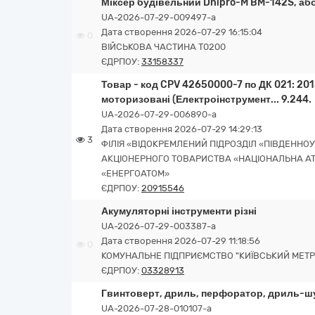
Міксер будівельний Dnipro-M BM-142S, або
UA-2026-07-29-009497-a
Дата створення 2026-07-29 16:15:04
0
ВІЙСЬКОВА ЧАСТИНА Т0200
ЄДРПОУ:
33158337
Товар - код CPV 42650000-7 по ДК 021: 201
моторизовані (Електроінструмент... 9.244.
UA-2026-07-29-006890-a
Дата створення 2026-07-29 14:29:13
3
ФІЛІЯ «ВІДОКРЕМЛЕНИЙ ПІДРОЗДІЛ «ПІВДЕННО
АКЦІОНЕРНОГО ТОВАРИСТВА «НАЦІОНАЛЬНА А
«ЕНЕРГОАТОМ»
ЄДРПОУ:
20915546
Акумуляторні інструменти різні
UA-2026-07-29-003387-a
Дата створення 2026-07-29 11:18:56
0
КОМУНАЛЬНЕ ПІДПРИЄМСТВО "КИЇВСЬКИЙ МЕТР
ЄДРПОУ:
03328913
Гвинтоверт, дриль, перфоратор, дриль-ш
UA-2026-07-28-010107-a