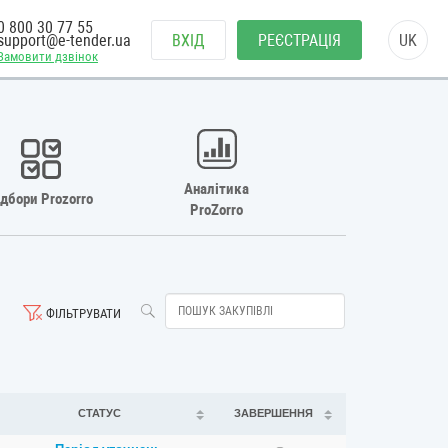
0 800 30 77 55
support@e-tender.ua
ВХІД
РЕЄСТРАЦІЯ
UK
Замовити дзвінок
Аналітика
ідбори Prozorro
ProZorro
ФІЛЬТРУВАТИ
СТАТУС
ЗАВЕРШЕННЯ