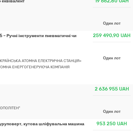
19 662,80
UAH
 еквівалент
Один лот
259 490,90
UAH
5 – Ручні інструменти пневматичні чи
Один лот
УКРАЇНСЬКА АТОМНА ЕЛЕКТРИЧНА СТАНЦІЯ»
ТОМНА ЕНЕРГОГЕНЕРУЮЧА КОМПАНІЯ
2 636 955
UAH
ОПОЛІТЕН"
Один лот
953 250
UAH
уруповерт, кутова шліфувальна машина