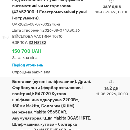
пневматичні чи моторизовані
за 9 днів
(42652000-1 Електромеханічні ручні
18-08-2026, 00:00
інструменти).
UA-2026-08-07-002246-a
Дата створення 2026-08-07 10:30:36
ВІЙСЬКОВА ЧАСТИНА Т0710
0
ЄДРПОУ:
33148732
150 700 UAH
Загальна ціна
Період уточнень
Спрощена закупівля
Болгарки (кутові шліфмашини), Дрилі,
Фарбопульти (фарборозпилювачі
за 2 дні
повітряні): GA7020 Кутова
11-08-2026, 00:00
шліфмашина одноручна 2200Вт,
180мм Makita, Болгарка (КШМ)
мережева Makita 9565CVR,
Акумуляторна КШМ Makita DGA511RTE,
Шліфмашина кутова - болгарка