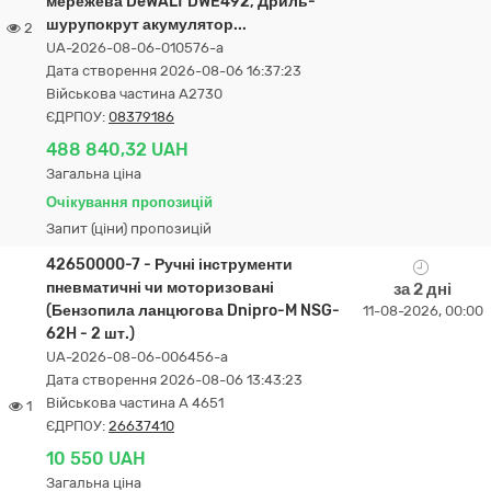
мережева DeWALT DWE492, Дриль-
шурупокрут акумулятор...
2
UA-2026-08-06-010576-a
Дата створення 2026-08-06 16:37:23
Військова частина А2730
ЄДРПОУ:
08379186
488 840,32 UAH
Загальна ціна
Очікування пропозицій
Запит (ціни) пропозицій
42650000-7 - Ручні інструменти
пневматичні чи моторизовані
за 2 дні
(Бензопила ланцюгова Dnipro-M NSG-
11-08-2026, 00:00
62H - 2 шт.)
UA-2026-08-06-006456-a
Дата створення 2026-08-06 13:43:23
Військова частина А 4651
1
ЄДРПОУ:
26637410
10 550 UAH
Загальна ціна