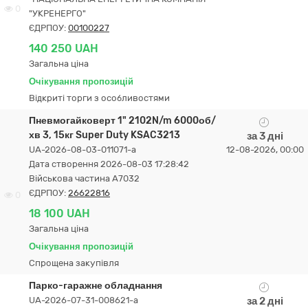
0
"УКРЕНЕРГО"
ЄДРПОУ:
00100227
140 250 UAH
Загальна ціна
Очікування пропозицій
Відкриті торги з особливостями
Пневмогайковерт 1" 2102N/m 6000об/
хв 3, 15кг Super Duty KSAC3213
за 3 дні
UA-2026-08-03-011071-a
12-08-2026, 00:00
Дата створення 2026-08-03 17:28:42
Військова частина А7032
ЄДРПОУ:
26622816
0
18 100 UAH
Загальна ціна
Очікування пропозицій
Спрощена закупівля
Парко-гаражне обладнання
UA-2026-07-31-008621-a
за 2 дні