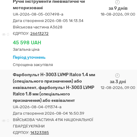
Ручні інструменти пневматичні чи
моторизовані
за 9 днів
UA-2026-08-05-007498-a
18-08-2026, 09:00
Дата створення 2026-08-05 14:13:34
Військова частина А3628
ЄДРПОУ:
26613272
0
45 598 UAH
Загальна ціна
Період уточнень
Спрощена закупівля
Фарбопульт H-3003 LVMP Italco 1.4 мм
(спеціального призначення) або
за 3 дні
еквівалент, фарбопульт H-3003 LVMP
12-08-2026, 09:00
Italco 1.8 мм (спеціального
призначення) або еквівалент
UA-2026-08-04-011374-a
Дата створення 2026-08-04 16:50:39
ВІЙСЬКОВА ЧАСТИНА 4114 НАЦІОНАЛЬНОЇ
0
ГВАРДІЇ УКРАЇНИ
ЄДРПОУ:
14323385