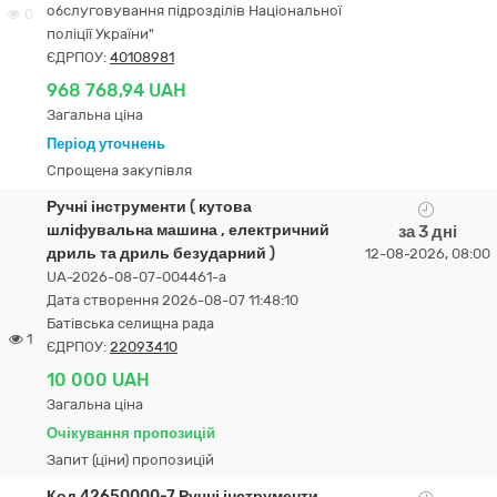
обслуговування підрозділів Національної
0
поліції України"
ЄДРПОУ:
40108981
968 768,94 UAH
Загальна ціна
Період уточнень
Спрощена закупівля
Ручні інструменти ( кутова
шліфувальна машина , електричний
за 3 дні
дриль та дриль безударний )
12-08-2026, 08:00
UA-2026-08-07-004461-a
Дата створення 2026-08-07 11:48:10
Батівська селищна рада
1
ЄДРПОУ:
22093410
10 000 UAH
Загальна ціна
Очікування пропозицій
Запит (ціни) пропозицій
Код 42650000-7 Ручні інструменти