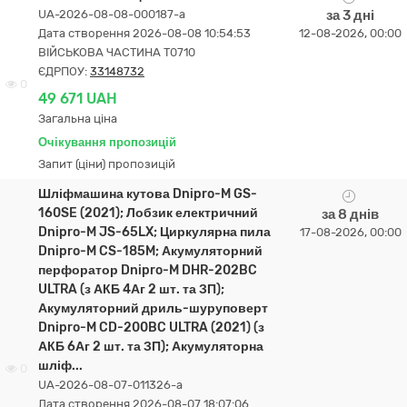
UA-2026-08-08-000187-a
за 3 дні
Дата створення 2026-08-08 10:54:53
12-08-2026, 00:00
ВІЙСЬКОВА ЧАСТИНА Т0710
ЄДРПОУ:
33148732
0
49 671 UAH
Загальна ціна
Очікування пропозицій
Запит (ціни) пропозицій
Шліфмашина кутова Dnipro-M GS-
160SE (2021); Лобзик електричний
за 8 днів
Dnipro-M JS-65LX; Циркулярна пила
17-08-2026, 00:00
Dnipro-M CS-185M; Акумуляторний
перфоратор Dnipro-M DHR-202BC
ULTRA (з АКБ 4Аг 2 шт. та ЗП);
Акумуляторний дриль-шуруповерт
Dnipro-M CD-200BC ULTRA (2021) (з
АКБ 6Аг 2 шт. та ЗП); Акумуляторна
шліф...
0
UA-2026-08-07-011326-a
Дата створення 2026-08-07 18:07:06