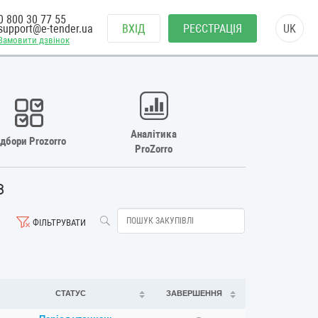
0 800 30 77 55
support@e-tender.ua
ВХІД
РЕЄСТРАЦІЯ
UK
Замовити дзвінок
Аналітика
ідбори Prozorro
ProZorro
8
ФІЛЬТРУВАТИ
СТАТУС
ЗАВЕРШЕННЯ