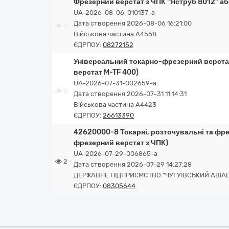
Фрезерний верстат з ЧПК "Яструб 8012" аб
UA-2026-08-06-010137-a
Дата створення 2026-08-06 16:21:00
0
Військова частина А4558
ЄДРПОУ:
08272152
Універсальний токарно-фрезерний верста
верстат M-TF 400)
UA-2026-07-31-002659-a
0
Дата створення 2026-07-31 11:14:31
Військова частина А4423
ЄДРПОУ:
26613390
42620000-8 Токарні, розточувальні та фр
фрезерний верстат з ЧПК)
UA-2026-07-29-006865-a
2
Дата створення 2026-07-29 14:27:28
ДЕРЖАВНЕ ПІДПРИЄМСТВО "ЧУГУЇВСЬКИЙ АВІА
ЄДРПОУ:
08305644