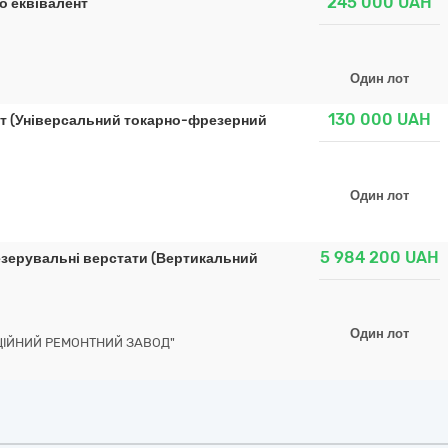
245 000
UAH
о еквівалент
Один лот
130 000
UAH
т (Універсальний токарно-фрезерний
Один лот
5 984 200
UAH
езерувальні верстати (Вертикальний
Один лот
ЦІЙНИЙ РЕМОНТНИЙ ЗАВОД"