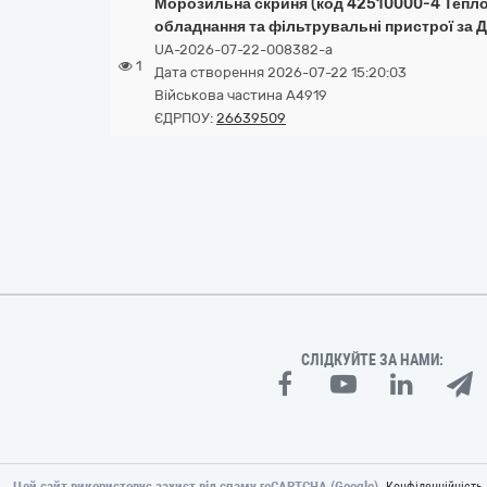
Морозильна скриня (код 42510000-4 Тепло
обладнання та фільтрувальні пристрої за Д
UA-2026-07-22-008382-a
1
Дата створення 2026-07-22 15:20:03
Військова частина А4919
ЄДРПОУ:
26639509
СЛІДКУЙТЕ ЗА НАМИ:
Цей сайт використовує захист від спаму reCAPTCHA (Google).