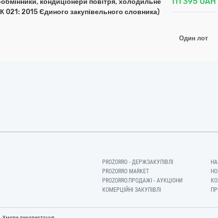
111 395
UAH
обмінники, кондиціонери повітря, холодильне
К 021: 2015 Єдиного закупівельного словника)
Один лот
PROZORRO - ДЕРЖЗАКУПІВЛІ
НА
PROZORRO MARKET
НО
PROZORRO.ПРОДАЖІ - АУКЦІОНИ
КО
КОМЕРЦІЙНІ ЗАКУПІВЛІ
ПР
-