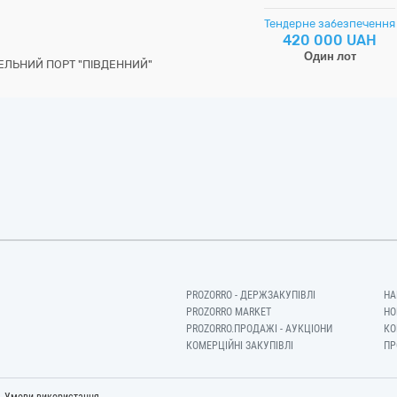
Тендерне забезпечення
420 000 UAH
Один лот
ЕЛЬНИЙ ПОРТ "ПІВДЕННИЙ"
PROZORRO - ДЕРЖЗАКУПІВЛІ
НА
PROZORRO MARKET
НО
PROZORRO.ПРОДАЖІ - АУКЦІОНИ
КО
КОМЕРЦІЙНІ ЗАКУПІВЛІ
ПР
-