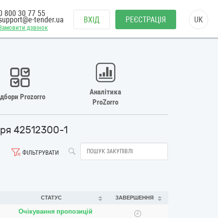
0 800 30 77 55
support@e-tender.ua
ВХІД
РЕЄСТРАЦІЯ
UK
Замовити дзвінок
Аналітика
ідбори Prozorro
ProZorro
тря 42512300-1
ФІЛЬТРУВАТИ
СТАТУС
ЗАВЕРШЕННЯ
Очікування пропозицій