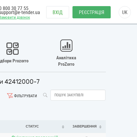
0 800 30 77 55
support@e-tender.ua
ВХІД
РЕЄСТРАЦІЯ
UK
Замовити дзвінок
Аналітика
ідбори Prozorro
ProZorro
ани 42412000-7
ФІЛЬТРУВАТИ
СТАТУС
ЗАВЕРШЕННЯ