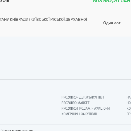
503 662,20
UAH
тажів
НУ КИЇВРАДИ (КИЇВСЬКОЇ МІСЬКОЇ ДЕРЖАВНОЇ
Один лот
PROZORRO - ДЕРЖЗАКУПІВЛІ
НА
PROZORRO MARKET
НО
PROZORRO.ПРОДАЖІ - АУКЦІОНИ
КО
КОМЕРЦІЙНІ ЗАКУПІВЛІ
ПР
-