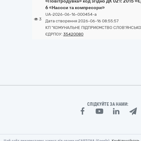
«Повітродувка» код згідно ДК 021: 2015 «
6 «Насоси та компресори»
UA-2026-06-16-000454-a
3
Дата створення 2026-06-16 08:55:57
КП "КОМУНАЛЬНЕ ПІДПРИЄМСТВО СЛОВ'ЯНСЬКОЇ
ЄДРПОУ:
35420080
СЛІДКУЙТЕ ЗА НАМИ:
Цей сайт використовує захист від спаму reCAPTCHA (Google).