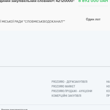
8 892 000
UAH
Єдиний закупівельний словник»: 42120000-
Один лот
 МІСЬКОЇ РАДИ "СЛОВМІСЬКВОДОКАНАЛ""
PROZORRO - ДЕРЖЗАКУПІВЛІ
НА
PROZORRO MARKET
НО
PROZORRO.ПРОДАЖІ - АУКЦІОНИ
КО
КОМЕРЦІЙНІ ЗАКУПІВЛІ
ПР
-