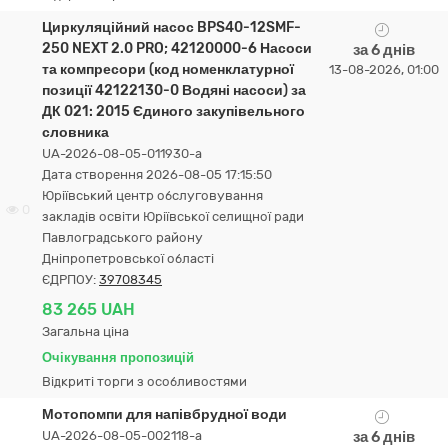
Циркуляційний насос BPS40-12SMF-
250 NEXT 2.0 PRO; 42120000-6 Насоси
за 6 днів
та компресори (код номенклатурної
13-08-2026, 01:00
позиції 42122130-0 Водяні насоси) за
ДК 021: 2015 Єдиного закупівельного
словника
UA-2026-08-05-011930-a
Дата створення 2026-08-05 17:15:50
Юріївський центр обслуговування
0
закладів освіти Юріївської селищної ради
Павлоградського району
Дніпропетровської області
ЄДРПОУ:
39708345
83 265 UAH
Загальна ціна
Очікування пропозицій
Відкриті торги з особливостями
Мотопомпи для напівбрудної води
UA-2026-08-05-002118-a
за 6 днів