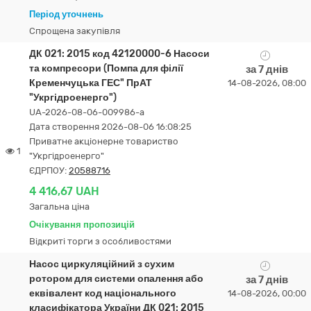
Період уточнень
Спрощена закупівля
ДК 021: 2015 код 42120000-6 Насоси
та компресори (Помпа для філії
за 7 днів
Кременчуцька ГЕС" ПрАТ
14-08-2026, 08:00
"Укргідроенерго")
UA-2026-08-06-009986-a
Дата створення 2026-08-06 16:08:25
Приватне акціонерне товариство
1
"Укргідроенерго"
ЄДРПОУ:
20588716
4 416,67 UAH
Загальна ціна
Очікування пропозицій
Відкриті торги з особливостями
Насос циркуляційний з сухим
ротором для системи опалення або
за 7 днів
еквівалент код національного
14-08-2026, 00:00
класифікатора України ДК 021: 2015