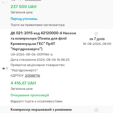
0
237 500 UAH
Загальна ціна
Період уточнень
Торги за правилами організатора
ДК 021: 2015 код 42120000-6 Насоси
та компресори (Помпа для філії
за 7 днів
Кременчуцька ГЕС" ПрАТ
14-08-2026, 08:00
"Укргідроенерго")
UA-2026-08-06-009986-a
Дата створення 2026-08-06 16:08:25
Приватне акціонерне товариство
1
"Укргідроенерго"
ЄДРПОУ:
20588716
4 416,67 UAH
Загальна ціна
Очікування пропозицій
Відкриті торги з особливостями
Компресор поршневий з ремінним