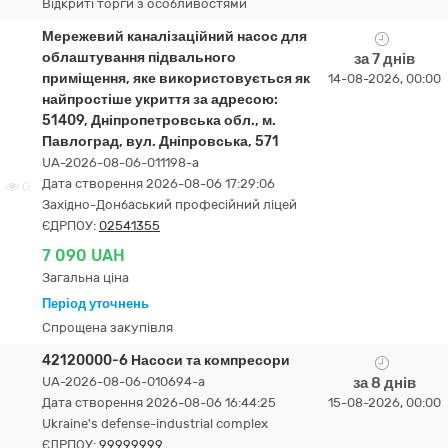
Відкриті торги з особливостями
Мережевий каналізаційний насос для
облаштування підвального
за 7 днів
приміщення, яке використовується як
14-08-2026, 00:00
найпростіше укриття за адресою:
51409, Дніпропетровська обл., м.
Павлоград, вул. Дніпровська, 571
UA-2026-08-06-011198-a
Дата створення 2026-08-06 17:29:06
0
Західно-Донбаський професійний ліцей
ЄДРПОУ:
02541355
7 090 UAH
Загальна ціна
Період уточнень
Спрощена закупівля
42120000-6 Насоси та компресори
UA-2026-08-06-010694-a
за 8 днів
Дата створення 2026-08-06 16:44:25
15-08-2026, 00:00
Ukraine's defense-industrial complex
ЄДРПОУ:
99999999