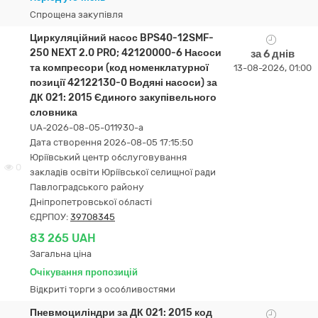
Спрощена закупівля
Циркуляційний насос BPS40-12SMF-
250 NEXT 2.0 PRO; 42120000-6 Насоси
за 6 днів
та компресори (код номенклатурної
13-08-2026, 01:00
позиції 42122130-0 Водяні насоси) за
ДК 021: 2015 Єдиного закупівельного
словника
UA-2026-08-05-011930-a
Дата створення 2026-08-05 17:15:50
Юріївський центр обслуговування
0
закладів освіти Юріївської селищної ради
Павлоградського району
Дніпропетровської області
ЄДРПОУ:
39708345
83 265 UAH
Загальна ціна
Очікування пропозицій
Відкриті торги з особливостями
Пневмоциліндри за ДК 021: 2015 код