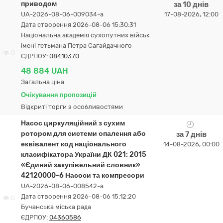
приводом
за 10 днів
UA-2026-08-06-009034-a
17-08-2026, 12:00
Дата створення 2026-08-06 15:30:31
Національна академія сухопутних військ
імені гетьмана Петра Сагайдачного
0
ЄДРПОУ:
08410370
48 884 UAH
Загальна ціна
Очікування пропозицій
Відкриті торги з особливостями
Насос циркуляційний з сухим
ротором для системи опалення або
за 7 днів
еквівалент код національного
14-08-2026, 00:00
класифікатора України ДК 021: 2015
«Єдиний закупівельний словник»
42120000-6 Насоси та компресори
UA-2026-08-06-008542-a
Дата створення 2026-08-06 15:12:20
0
Бучанська міська рада
ЄДРПОУ:
04360586