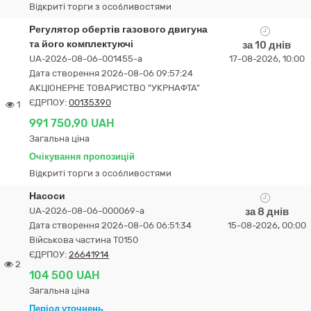
Відкриті торги з особливостями
Регулятор обертів газового двигуна
та його комплектуючі
за 10 днів
UA-2026-08-06-001455-a
17-08-2026, 10:00
Дата створення 2026-08-06 09:57:24
АКЦІОНЕРНЕ ТОВАРИСТВО "УКPНAФТА"
ЄДРПОУ:
00135390
1
991 750,90 UAH
Загальна ціна
Очікування пропозицій
Відкриті торги з особливостями
Насоси
UA-2026-08-06-000069-a
за 8 днів
Дата створення 2026-08-06 06:51:34
15-08-2026, 00:00
Військова частина Т0150
ЄДРПОУ:
26641914
2
104 500 UAH
Загальна ціна
Період уточнень