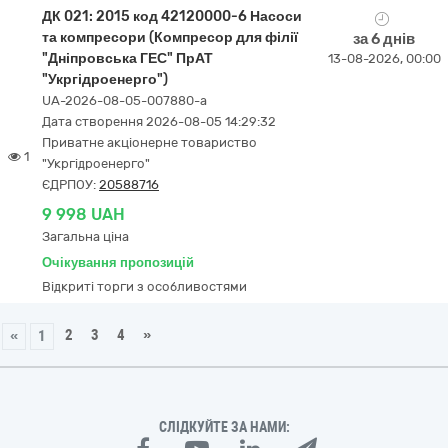
ДК 021: 2015 код 42120000-6 Насоси
та компресори (Компресор для філії
за 6 днів
"Дніпровська ГЕС" ПрАТ
13-08-2026, 00:00
"Укргідроенерго")
UA-2026-08-05-007880-a
Дата створення 2026-08-05 14:29:32
Приватне акціонерне товариство
1
"Укргідроенерго"
ЄДРПОУ:
20588716
9 998 UAH
Загальна ціна
Очікування пропозицій
Відкриті торги з особливостями
2
3
4
»
«
1
СЛІДКУЙТЕ ЗА НАМИ: