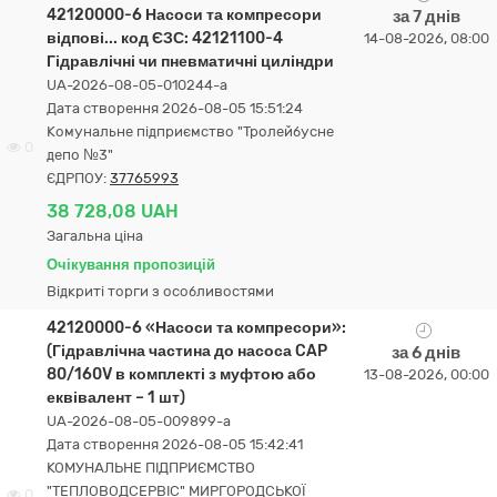
42120000-6 Насоси та компресори
за 7 днів
відпові... код ЄЗС: 42121100-4
14-08-2026, 08:00
Гідравлічні чи пневматичні циліндри
UA-2026-08-05-010244-a
Дата створення 2026-08-05 15:51:24
Комунальне підприємство "Тролейбусне
0
депо №3"
ЄДРПОУ:
37765993
38 728,08 UAH
Загальна ціна
Очікування пропозицій
Відкриті торги з особливостями
42120000-6 «Насоси та компресори»:
(Гідравлічна частина до насоса CAP
за 6 днів
80/160V в комплекті з муфтою або
13-08-2026, 00:00
еквівалент – 1 шт)
UA-2026-08-05-009899-a
Дата створення 2026-08-05 15:42:41
КОМУНАЛЬНЕ ПІДПРИЄМСТВО
"ТЕПЛОВОДСЕРВІС" МИРГОРОДСЬКОЇ
0