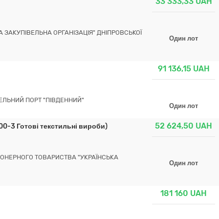
33 333,33
UAH
 ЗАКУПІВЕЛЬНА ОРГАНІЗАЦІЯ" ДНІПРОВСЬКОЇ
Один лот
91 136,15
UAH
ЕЛЬНИЙ ПОРТ "ПІВДЕННИЙ"
Один лот
52 624,50
UAH
00-3 Готові текстильні вироби)
ЦІОНЕРНОГО ТОВАРИСТВА "УКРАЇНСЬКА
Один лот
181 160
UAH