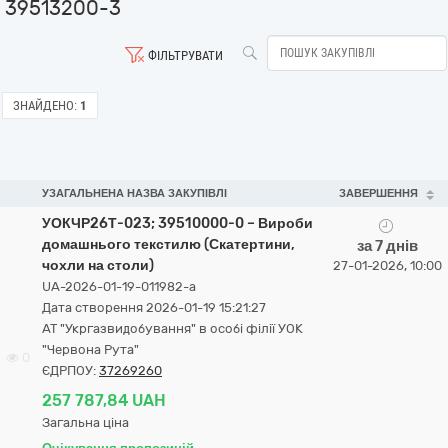
39513200-3
ФІЛЬТРУВАТИ
ЗНАЙДЕНО:
1
УЗАГАЛЬНЕНА НАЗВА ЗАКУПІВЛІ
ЗАВЕРШЕННЯ
УОКЧР26Т-023; 39510000-0 – Вироби
домашнього текстилю (Скатертини,
за 7 днів
чохли на столи)
27-01-2026, 10:00
UA-2026-01-19-011982-a
Дата створення 2026-01-19 15:21:27
АТ "Укргазвидобування" в особі філії УОК
"Червона Рута"
0
ЄДРПОУ:
37269260
257 787,84 UAH
Загальна ціна