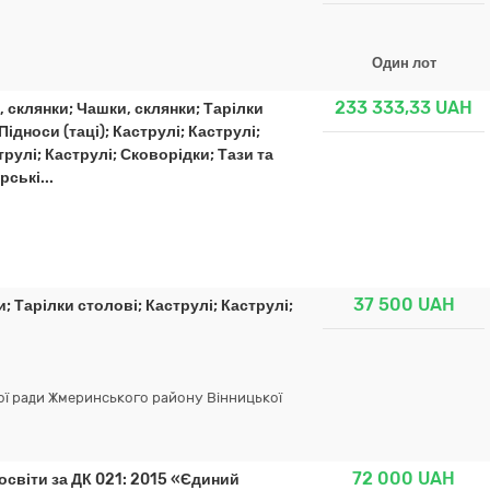
Один лот
233 333,33
UAH
 склянки; Чашки, склянки; Тарілки
Підноси (таці); Каструлі; Каструлі;
трулі; Каструлі; Сковорідки; Тази та
ські...
37 500
UAH
; Тарілки столові; Каструлі; Каструлі;
ої ради Жмеринського району Вінницької
72 000
UAH
освіти за ДК 021: 2015 «Єдиний