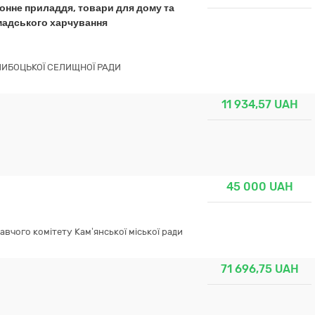
онне приладдя, товари для дому та
омадського харчування
ГЛИБОЦЬКОЇ СЕЛИЩНОЇ РАДИ
11 934,57
UAH
45 000
UAH
навчого комітету Кам’янської міської ради
71 696,75
UAH