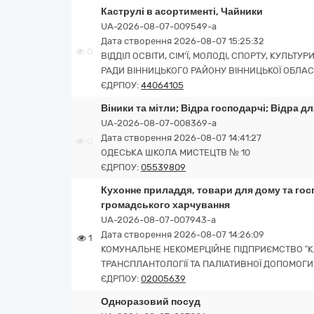
Каструлі в асортименті, Чайники
UA-2026-08-07-009549-a
Дата створення 2026-08-07 15:25:32
0
ВІДДІЛ ОСВІТИ, СІМ'Ї, МОЛОДІ, СПОРТУ, КУЛЬТ
РАДИ ВІННИЦЬКОГО РАЙОНУ ВІННИЦЬКОЇ ОБЛАС
ЄДРПОУ:
44064105
Віники та мітли; Відра господарчі; Відра дл
UA-2026-08-07-008369-a
Дата створення 2026-08-07 14:41:27
0
ОДЕСЬКА ШКОЛА МИСТЕЦТВ № 10
ЄДРПОУ:
05539809
Кухонне приладдя, товари для дому та гос
громадського харчування
UA-2026-08-07-007943-a
Дата створення 2026-08-07 14:26:09
1
КОМУНАЛЬНЕ НЕКОМЕРЦІЙНЕ ПІДПРИЄМСТВО “КЛІ
ТРАНСПЛАНТОЛОГІЇ ТА ПАЛІАТИВНОЇ ДОПОМОГИ
ЄДРПОУ:
02005639
Одноразовий посуд