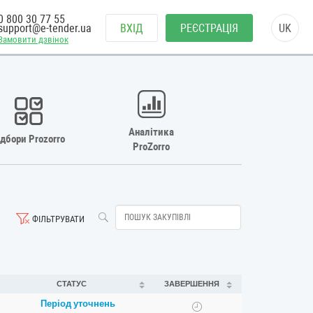
0 800 30 77 55
support@e-tender.ua
ВХІД
РЕЄСТРАЦІЯ
UK
Замовити дзвінок
Аналітика
ідбори Prozorro
ProZorro
ФІЛЬТРУВАТИ
СТАТУС
ЗАВЕРШЕННЯ
Період уточнень