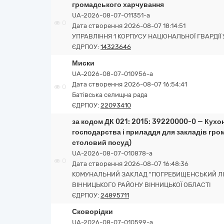
громадського харчування
UA-2026-08-07-011351-a
0
Дата створення 2026-08-07 18:14:51
УПРАВЛІННЯ 1 КОРПУСУ НАЦІОНАЛЬНОЇ ГВАРДІЇ 
ЄДРПОУ:
14323646
Миски
UA-2026-08-07-010956-a
Дата створення 2026-08-07 16:54:41
0
Батівська селищна рада
ЄДРПОУ:
22093410
за кодом ДК 021: 2015: 39220000-0 — Кухо
господарства і приладдя для закладів гро
столовий посуд)
UA-2026-08-07-010878-a
0
Дата створення 2026-08-07 16:48:36
КОМУНАЛЬНИЙ ЗАКЛАД "ПОГРЕБИЩЕНСЬКИЙ ЛІЦ
ВІННИЦЬКОГО РАЙОНУ ВІННИЦЬКОЇ ОБЛАСТІ
ЄДРПОУ:
24895711
Сковорідки
UA-2026-08-07-010599-a