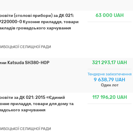
63 000
UAH
світи (столові прибори) за ДК 021:
9220000-0 Кухонне приладдя, товари
закладів громадського харчування
ГЛИБОЦЬКОЇ СЕЛИЩНОЇ РАДИ
321 293,17
UAH
шини Katsuda SH380-HOP
Тендерне забезпечення
9 638,79 UAH
Один лот
117 196,20
UAH
освіти за ДК 021: 2015 «Єдиний
онне приладдя, товари для дому та
омадського харчування
ГЛИБОЦЬКОЇ СЕЛИЩНОЇ РАДИ