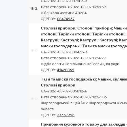
UA-2026-08-07-007006-a
Дата створення 2026-08-07 13:51:59
2
Військова частина А0284
ЄДРПОУ:
08474967
Столові прибори; Столові прибори; Чашки,
столові; Тарілки столові; Тарілки столові; 
Каструлі; Каструлі; Каструлі; Каструлі; Кас
миски господарські; Тази та миски господар
0
UA-2026-08-07-000465-a
Дата створення 2026-08-07 13:14:27
Відділ освіти Попільнянської селищної ради
ЄДРПОУ:
41420869
Тази та миски господарські; Чашки, склянки
Столові прибори
UA-2026-08-07-005812-a
Дата створення 2026-08-07 12:56:06
0
Шаргородський ліцей № 2 Шаргородської міськ
області
ЄДРПОУ:
37337995
Придбання кухонного товару для закладів 