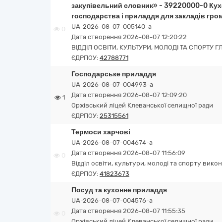
закупівельний словник» - 39220000-0 Кух
господарства і приладдя для закладів гр
UA-2026-08-07-005140-a
0
Дата створення 2026-08-07 12:20:22
ВІДДІЛ ОСВІТИ, КУЛЬТУРИ, МОЛОДІ ТА СПОРТУ 
ЄДРПОУ:
42788771
Господарське приладдя
UA-2026-08-07-004993-a
Дата створення 2026-08-07 12:09:20
1
Оржівський ліцей Клеванської селищної ради
ЄДРПОУ:
25315561
Термоси харчові
UA-2026-08-07-004674-a
Дата створення 2026-08-07 11:56:09
0
Відділ освіти, культури, молоді та спорту вико
ЄДРПОУ:
41823673
Посуд та кухонне приладдя
UA-2026-08-07-004576-a
Дата створення 2026-08-07 11:55:35
0
Оржівський ліцей Клеванської селищної ради