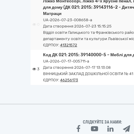
Ліжко Монтессорі, ліжко 4-х ярусне пенал,
для дому (ДК 021: 2015: 39143116-2 - Дитячі
Матраци
UA-2026-07-23-008658-a
0
Дата створення 2026-07-23 15:15:25
Відділ освіти Галицького та Франківського рай
департаменту освіти та культури Львівської мі
ЄДРПОУ:
41321572
Код ДК 021: 2015: 39140000-5 – Меблі для
UA-2026-07-17-005711-a
Дата створення 2026-07-17 13:13:08
3
ВІННИЦЬКИЙ ЗАКЛАД ДОШКІЛЬНОЇ ОСВІТИ № 41
ЄДРПОУ:
46256173
СЛІДКУЙТЕ ЗА НАМИ: