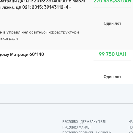
270 498,33
UAH
 матраци ДК 021: 2015: 39140000-5 Меблі
 ліжка, ДК 021: 2015: 39143112-4 -
Один лот
онів управління освітньої інфраструктури
ської ради
99 750
UAH
 дому Матраци 60*140
Один лот
PROZORRO - ДЕРЖЗАКУПІВЛІ
НА
PROZORRO MARKET
НО