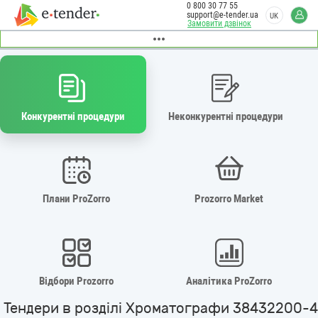
0 800 30 77 55
support@e-tender.ua
UK
Замовити дзвінок
Конкурентні процедури
Неконкурентні процедури
Плани ProZorro
Prozorro Market
Відбори Prozorro
Аналітика ProZorro
Тендери в розділі Хроматографи 38432200-4