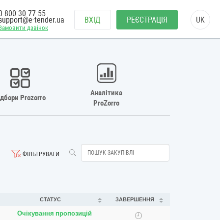
0 800 30 77 55
support@e-tender.ua
ВХІД
РЕЄСТРАЦІЯ
UK
Замовити дзвінок
Аналітика
ідбори Prozorro
ProZorro
ФІЛЬТРУВАТИ
СТАТУС
ЗАВЕРШЕННЯ
Очікування пропозицій