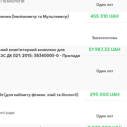
І ТЕХНОЛОГІЙ
Один лот
455 310
UAH
ичин (Інклінометр та Мультиметр)
Багатолотова
51 987,33
UAH
ний комп’ютерний комплекс для
а ЄЗС ДК 021: 2015: 38340000-0 - Прилади
Один лот
295 000
UAH
для кабінету фізики, хімії та біології)
ної ради
Один лот