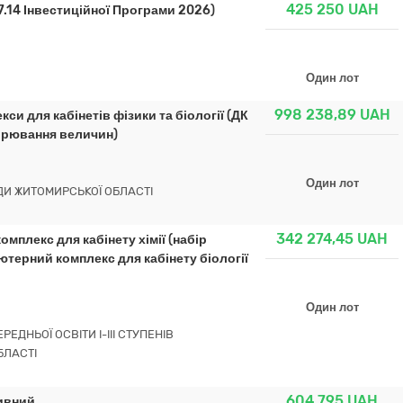
425 250
UAH
.14 Інвестиційної Програми 2026)
Один лот
998 238,89
UAH
и для кабінетів фізики та біології (ДК
ірювання величин)
Один лот
ДИ ЖИТОМИРСЬКОЇ ОБЛАСТІ
342 274,45
UAH
плекс для кабінету хімії (набір
терний комплекс для кабінету біології
Один лот
ДНЬОЇ ОСВІТИ І-ІІІ СТУПЕНІВ
БЛАСТІ
604 795
UAH
ивний