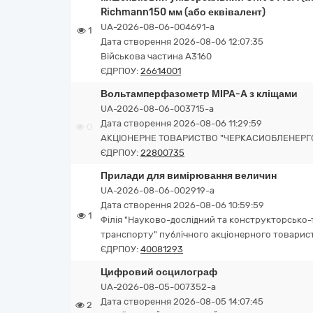
Richmann150 мм (або еквівалент)
UA-2026-08-06-004691-a
1
Дата створення 2026-08-06 12:07:35
Військова частина А3160
ЄДРПОУ:
26614001
Вольтамперфазометр МІРА-А з кліщами
UA-2026-08-06-003715-a
Дата створення 2026-08-06 11:29:59
0
АКЦІОНЕРНЕ ТОВАРИСТВО "ЧЕРКАСИОБЛЕНЕРГ
ЄДРПОУ:
22800735
Прилади для вимірювання величин
UA-2026-08-06-002919-a
Дата створення 2026-08-06 10:59:59
1
Філія "Науково-дослідний та конструкторсько-
транспорту" публічного акціонерного товарист
ЄДРПОУ:
40081293
Цифровий осцилограф
UA-2026-08-05-007352-a
Дата створення 2026-08-05 14:07:45
2