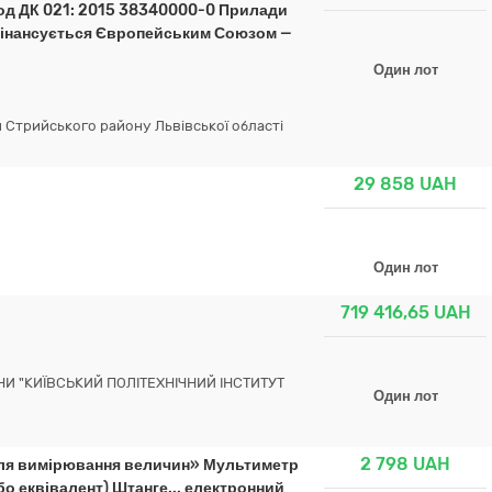
од ДК 021: 2015 38340000-0 Прилади
вфінансується Європейським Союзом —
Один лот
и Стрийського району Львівської області
29 858
UAH
Один лот
719 416,65
UAH
И "КИЇВСЬКИЙ ПОЛІТЕХНІЧНИЙ ІНСТИТУТ
Один лот
2 798
UAH
для вимірювання величин» Мультиметр
о еквівалент) Штанге... електронний