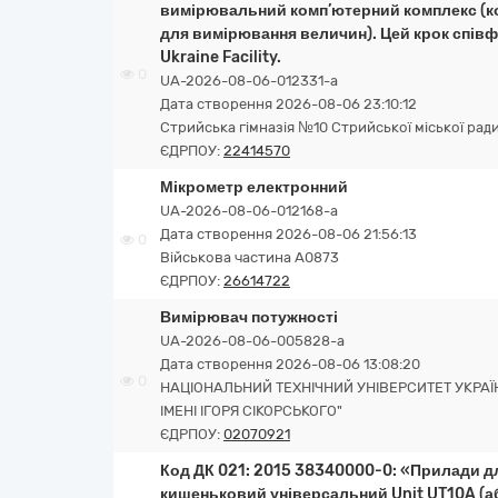
вимірювальний комп’ютерний комплекс (к
для вимірювання величин). Цей крок спі
Ukraine Facility.
0
UA-2026-08-06-012331-a
Дата створення 2026-08-06 23:10:12
Стрийська гімназія №10 Стрийської міської рад
ЄДРПОУ:
22414570
Мікрометр електронний
UA-2026-08-06-012168-a
Дата створення 2026-08-06 21:56:13
0
Військова частина А0873
ЄДРПОУ:
26614722
Вимірювач потужності
UA-2026-08-06-005828-a
Дата створення 2026-08-06 13:08:20
0
НАЦІОНАЛЬНИЙ ТЕХНІЧНИЙ УНІВЕРСИТЕТ УКРАЇН
ІМЕНІ ІГОРЯ СІКОРСЬКОГО"
ЄДРПОУ:
02070921
Код ДК 021: 2015 38340000-0: «Прилади 
кишеньковий універсальний Unit UT10A (аб