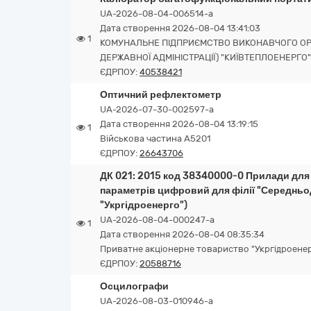
UA-2026-08-04-006514-a
Дата створення 2026-08-04 13:41:03
1
КОМУНАЛЬНЕ ПІДПРИЄМСТВО ВИКОНАВЧОГО ОРГА
ДЕРЖАВНОЇ АДМІНІСТРАЦІЇ) "КИЇВТЕПЛОЕНЕРГО"
ЄДРПОУ:
40538421
Оптичний рефлектометр
UA-2026-07-30-002597-a
Дата створення 2026-08-04 13:19:15
1
Військова частина А5201
ЄДРПОУ:
26643706
ДК 021: 2015 код 38340000-0 Прилади дл
параметрів цифровий для філії "Середньо
"Укргідроенерго")
UA-2026-08-04-000247-a
1
Дата створення 2026-08-04 08:35:34
Приватне акціонерне товариство "Укргідроене
ЄДРПОУ:
20588716
Осцилографи
UA-2026-08-03-010946-a