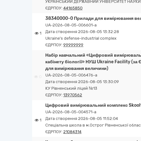
УКРАЇНСЬКИЙ ДЕРЖАВНИЙ УНІВЕРСИТЕТ НАУКИ 
ЄДРПОУ:
44165850
38340000-0 Прилади для вимірювання вел
UA-2026-08-05-006601-a
Дата створення 2026-08-05 13:32:28
1
Ukraine's defense-industrial complex
ЄДРПОУ:
99999999
Набір навчальний «Цифровий вимірюваль
кабінету біології» НУШ Ukraine Facility (з
для вимірювання величини)
UA-2026-08-05-006476-a
0
Дата створення 2026-08-05 13:30:09
КУ Рівненський ліцей №13
ЄДРПОУ:
13970562
Цифровий вимірювальний комплекс Skoolto (
UA-2026-08-05-004571-a
Дата створення 2026-08-05 11:52:04
1
Спеціальна школа в м.Острог Рівненської облас
ЄДРПОУ:
21084314