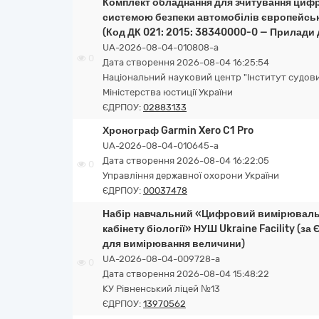
Комплект обладнання для зчитування цифр
системою безпеки автомобілів європейсь
(Код ДК 021: 2015: 38340000-0 — Прилади
UA-2026-08-04-010808-a
0
Дата створення 2026-08-04 16:25:54
Національний науковий центр "Інститут судових
Міністерства юстиції України
ЄДРПОУ:
02883133
Хронограф Garmin Xero C1 Pro
UA-2026-08-04-010645-a
Дата створення 2026-08-04 16:22:05
0
Управління державної охорони України
ЄДРПОУ:
00037478
Набір навчальний «Цифровий вимірюваль
кабінету біології» НУШ Ukraine Facility (з
для вимірювання величини)
UA-2026-08-04-009728-a
0
Дата створення 2026-08-04 15:48:22
КУ Рівненський ліцей №13
ЄДРПОУ:
13970562