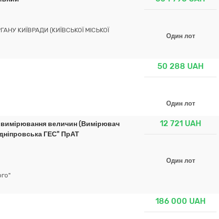
НУ КИЇВРАДИ (КИЇВСЬКОЇ МІСЬКОЇ
Один лот
50 288
UAH
Один лот
12 721
UAH
я вимірювання величин (Вимірювач
дніпровська ГЕС" ПрАТ
Один лот
рго"
186 000
UAH