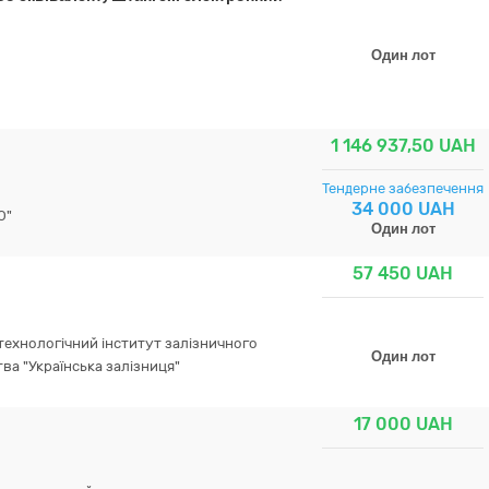
Один лот
1 146 937,50
UAH
Тендерне забезпечення
34 000 UAH
О"
Один лот
57 450
UAH
технологічний інститут залізничного
Один лот
ва "Українська залізниця"
17 000
UAH