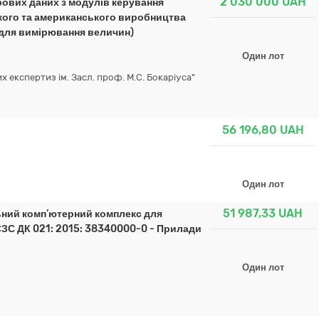
2 030 000
UAH
ових даних з модулів керування
кого та американського виробництва
 для вимірювання величин)
Один лот
 експертиз ім. Засл. проф. М.С. Бокаріуса"
56 196,80
UAH
Один лот
51 987,33
UAH
ний комп’ютерний комплекс для
а ЄЗС ДК 021: 2015: 38340000-0 - Прилади
Один лот