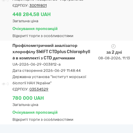
0
ЄДРПОУ:
30019801
448 284,58 UAH
Загальна ціна
Очікування пропозицій
Відкриті торги з особливостями
Профілометричний аналізатор
хлорофілу SWiFT CTDplus Chlorophyll
за 2 дні
a в комплекті з CTD датчиками
08-08-2026, 11:13
UA-2026-06-29-003812-a
Дата створення 2026-06-29 11:48:44
Державна установа "Інститут морської
біології НАН України"
0
ЄДРПОУ:
03534529
780 000 UAH
Загальна ціна
Очікування пропозицій
Відкриті торги з особливостями