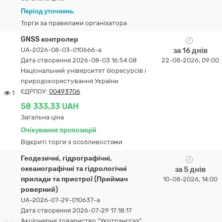
Період уточнень
Торги за правилами організатора
GNSS контролер
UA-2026-08-03-010666-a
за 16 днів
Дата створення 2026-08-03 16:54:08
22-08-2026, 09:00
Національний університет біоресурсів і
природокористування України
ЄДРПОУ:
00493706
1
58 333,33 UAH
Загальна ціна
Очікування пропозицій
Відкриті торги з особливостями
Геодезичні, гідрографічні,
океанографічні та гідрологічні
за 5 днів
прилади та пристрої (Приймач
10-08-2026, 14:00
роверний)
UA-2026-07-29-010637-a
Дата створення 2026-07-29 17:18:17
Акціонерне товариство "Укртрансгаз"